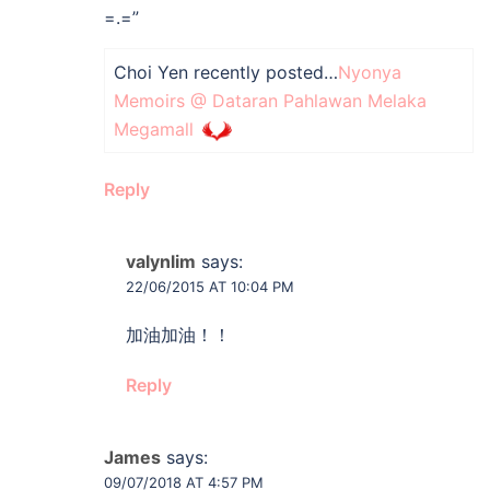
=.=”
Choi Yen recently posted…
Nyonya
Memoirs @ Dataran Pahlawan Melaka
Megamall
Reply
valynlim
says:
22/06/2015 AT 10:04 PM
加油加油！！
Reply
James
says:
09/07/2018 AT 4:57 PM