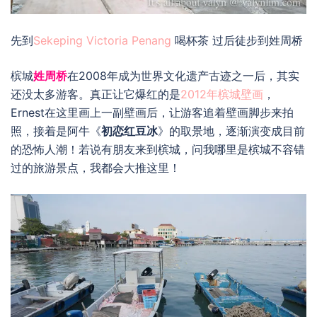
先到
Sekeping Victoria Penang
喝杯茶 过后徒步到姓周桥
槟城
姓周桥
在2008年成为世界文化遗产古迹之一后，其实
还没太多游客。真正让它爆红的是
2012年槟城壁画
，
Ernest在这里画上一副壁画后，让游客追着壁画脚步来拍
照，接着是阿牛《
初恋红豆冰
》的取景地，逐渐演变成目前
的恐怖人潮！若说有朋友来到槟城，问我哪里是槟城不容错
过的旅游景点，我都会大推这里！