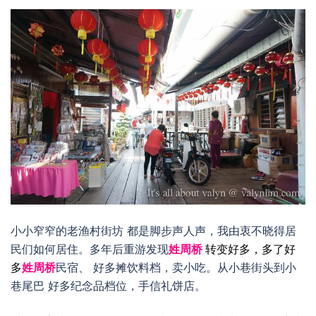
小小窄窄的老渔村街坊 都是脚步声人声，我由衷不晓得居
民们如何居住。多年后重游发现
姓周桥
转变好多，多了好
多
姓周桥
民宿、 好多摊饮料档，卖小吃。从小巷街头到小
巷尾巴 好多纪念品档位，手信礼饼店。