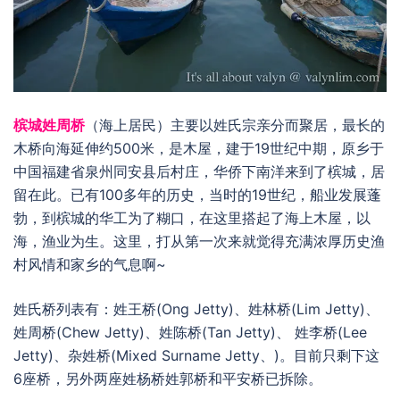
槟城姓周桥
（海上居民）主要以姓氏宗亲分而聚居，最长的
木桥向海延伸约500米，是木屋，建于19世纪中期，原乡于
中国福建省泉州同安县后村庄，华侨下南洋来到了槟城，居
留在此。已有100多年的历史，当时的19世纪，船业发展蓬
勃，到槟城的华工为了糊口，在这里搭起了海上木屋，以
海，渔业为生。这里，打从第一次来就觉得充满浓厚历史渔
村风情和家乡的气息啊~
姓氏桥列表有：姓王桥(Ong Jetty)、姓林桥(Lim Jetty)、
姓周桥(Chew Jetty)、姓陈桥(Tan Jetty)、 姓李桥(Lee
Jetty)、杂姓桥(Mixed Surname Jetty、)。目前只剩下这
6座桥，另外两座姓杨桥姓郭桥和平安桥已拆除。