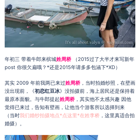
年初三 带着牛郎来槟城
姓周桥
（2015过了大半才来写新年
post 你很欠扁哦？*还是2015年请多多包涵下*XD）
其实 2009 年前我两已来过
姓周桥
，当时拍婚纱照，在壁画
没出现前，《
初恋红豆冰
》没拍摄前，海上居民还是保持着
最原本面貌。与牛郎提起
姓周桥
，其实他不太感兴趣 因他
觉得已来过，告知有壁画，让他当个游客所以选择到来
（当时
我们婚纱拍摄地点*点这里*在姓李桥
，这里真适合拍
婚摄）。