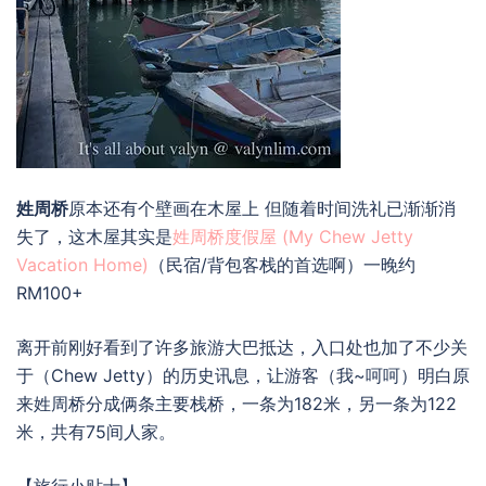
姓周桥
原本还有个壁画在木屋上 但随着时间洗礼已渐渐消
失了，这木屋其实是
姓周桥度假屋 (My Chew Jetty
Vacation Home)
（民宿/背包客栈的首选啊）一晚约
RM100+
离开前刚好看到了许多旅游大巴抵达，入口处也加了不少关
于（Chew Jetty）的历史讯息，让游客（我~呵呵）明白原
来姓周桥分成俩条主要栈桥，一条为182米，另一条为122
米，共有75间人家。
【旅行小贴士】