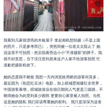
我看到几家很漂亮的木板屋子 拿起相机想拍摄（不是上面
的照片，只是参考而已），突然间被一位老太太阻止了 她
说这里不可拍照：然后指着旁边小小“不准摄影”的牌子。我
很不好意思，当下没注意到原来这户人家不给游客拍照 忙
道歉把摄影机收下。
她的态度很不耐烦 我想一天内浏览姓周桥的游客何其多，
最近因为《初恋红豆冰》电影，加上槟城壁画爆红全世界，
中国游客暴增，槟城旅游业在假日期间人气更是三级跳，不
晓得她会为此受到多少困扰 更要担心家里被人拍照。当然
这是她的隐私 我们应该尊重她的权利。 我只是深深为这老