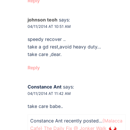
Reply
johnson teoh
says:
04/11/2014 AT 10:51 AM
speedy recover ..
take a gd rest,avoid heavy duty…
take care ,dear.
Reply
Constance Ant
says:
04/11/2014 AT 11:42 AM
take care babe..
Constance Ant recently posted…
{Malacca
Cafe} The Daily Fix @ Jonker Walk