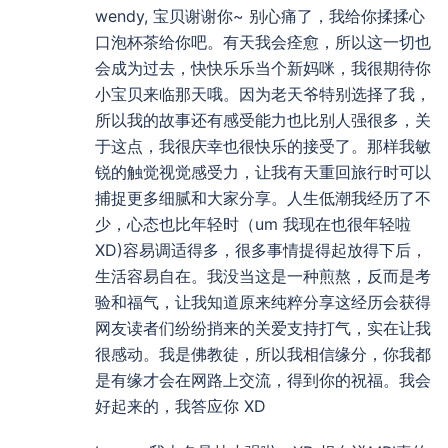
wendy, 宝贝谢谢你~ 别心痛了，我给你揉揉心
口泡杯茶给你吧。有天我会痊愈，所以这一切也
会成为过去，快快乐乐当个新妈咪，我很期待你
小宝贝来临那天哦。因为老天爷特别选择了我，
所以我的故事还有感受能力也比别人强很多，关
于这点，我很庆幸也很快乐的接受了。那样我敏
锐的触觉视觉感受力，让我有天重回旅行时可以
捕捉更多细腻和大家分享。人生低潮我经历了不
少，心态也比年轻时（um 我现在也很年轻啦
XD)容易调适得多，很多事情提得起放得下后，
生活容易自在。我没当这是一种煎熬，反而是考
验和福气，让我知道原来纯粹分享这经历会获得
网友读者们纷纷捎来的关爱支持打气，实在让我
很感动。我是佛教徒，所以我相信缘分，你我都
是有缘才会在网路上交流，得到你的祝福。我会
好起来的，我答应你 XD