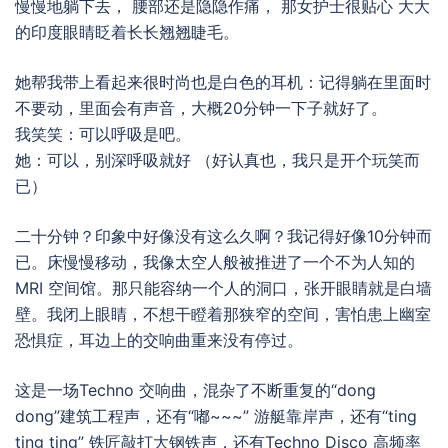
慢慢地躺下去， 腰部还是隐隐作痛， 那女护士很贴心 大大
的印度眼睛眨着长长翘翘睫毛。
她帮我带上看起来很时尚也是白色的耳机：记得躺在里面时
不要动，里面会有声音，大概20分钟一下子就好了。
我笑笑：可以呼吸是吧。
她：可以，别深呼吸就好 （好认真也，我只是开个玩笑而
已）
二十分钟？印象中好像没有这么久啊？我记得好像10分钟而
已。床慢慢移动，我像太空人般被推进了一个不为人知的
MRI 空间馆。那只能容纳一个人的洞口，张开眼睛就是白墙
壁。我闭上眼睛，不想干瞪着那狭窄的空间，害怕患上幽室
恐惧症，耳边上的交响曲重来没有停过。
这是一场Techno 交响曲，混杂了不断重复的“dong
dong”建筑工程声，还有“嘟~~~” 游艇靠岸声，还有“ting
ting ting” 铁匠敲打大钢铁声，还有Techno Disco 高频率