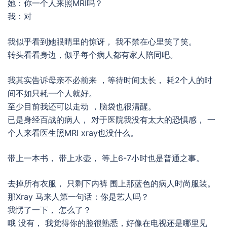
她：你一个人来照MRI吗？
我：对
我似乎看到她眼睛里的惊讶， 我不禁在心里笑了笑。
转头看看身边，似乎每个病人都有家人陪同吧。
我其实告诉母亲不必前来 ，等待时间太长， 耗2个人的时
间不如只耗一个人就好。
至少目前我还可以走动 ，脑袋也很清醒。
已是身经百战的病人， 对于医院我没有太大的恐惧感， 一
个人来看医生照MRI xray也没什么。
带上一本书， 带上水壶， 等上6-7小时也是普通之事。
去掉所有衣服， 只剩下内裤 围上那蓝色的病人时尚服装。
那Xray 马来人第一句话：你是艺人吗？
我愣了一下， 怎么了？
哦 没有， 我觉得你的脸很熟悉，好像在电视还是哪里见