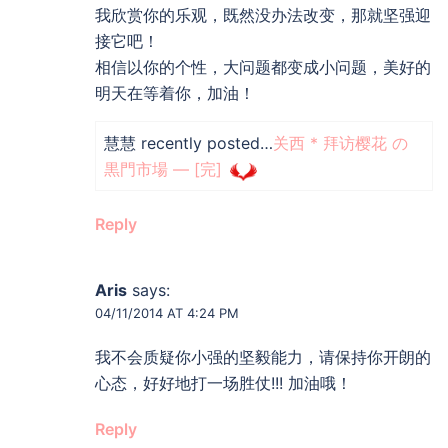
我欣赏你的乐观，既然没办法改变，那就坚强迎
接它吧！
相信以你的个性，大问题都变成小问题，美好的
明天在等着你，加油！
慧慧 recently posted…
关西 * 拜访樱花 の
黒門市場 — [完]
Reply
Aris
says:
04/11/2014 AT 4:24 PM
我不会质疑你小强的坚毅能力，请保持你开朗的
心态，好好地打一场胜仗!!! 加油哦！
Reply