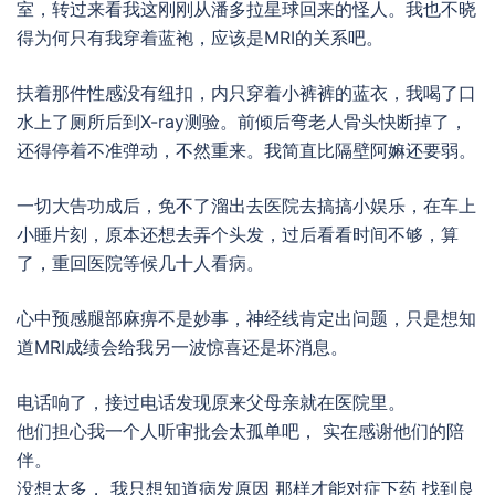
室，转过来看我这刚刚从潘多拉星球回来的怪人。我也不晓
得为何只有我穿着蓝袍，应该是MRI的关系吧。
扶着那件性感没有纽扣，内只穿着小裤裤的蓝衣，我喝了口
水上了厕所后到X-ray测验。前倾后弯老人骨头快断掉了，
还得停着不准弹动，不然重来。我简直比隔壁阿嫲还要弱。
一切大告功成后，免不了溜出去医院去搞搞小娱乐，在车上
小睡片刻，原本还想去弄个头发，过后看看时间不够，算
了，重回医院等候几十人看病。
心中预感腿部麻痹不是妙事，神经线肯定出问题，只是想知
道MRI成绩会给我另一波惊喜还是坏消息。
电话响了，接过电话发现原来父母亲就在医院里。
他们担心我一个人听审批会太孤单吧， 实在感谢他们的陪
伴。
没想太多， 我只想知道病发原因 那样才能对症下药 找到良