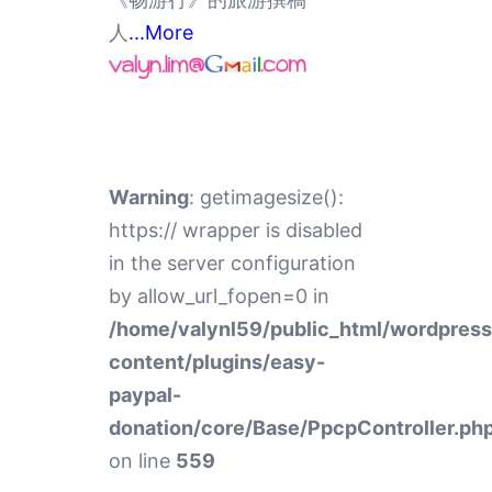
人
...More
Warning
: getimagesize():
https:// wrapper is disabled
in the server configuration
by allow_url_fopen=0 in
/home/valynl59/public_html/wordpres
content/plugins/easy-
paypal-
donation/core/Base/PpcpController.ph
on line
559