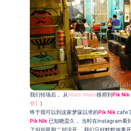
我们转场后， 从
Miam Miam
移师到
Pik Nik
餐】
)
终于我可以到这家梦寐以求的
Pik Nik
caf
Pik Nik
已知晓蛮久， 当时在instagram
了但却星期二却没开， 我们只好默默地离开 