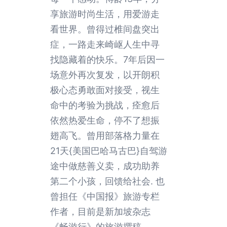
享旅游时尚生活，用爱游走
看世界。曾得过椎间盘突出
症，一路走来崎岖人生中寻
找隐藏着的快乐。7年后因一
场意外再次复发，以开朗积
极心态勇敢面对接受，视生
命中的考验为挑战，痊愈后
依然热爱生命，停不了想振
翅高飞。曾用部落格力量在
21天{美国巴哈马古巴}自驾游
途中做慈善义卖，成功助养
第二个小孩，回馈给社会. 也
曾担任《中国报》旅游专栏
作者，目前是新加坡杂志
《畅游行》的旅游撰稿