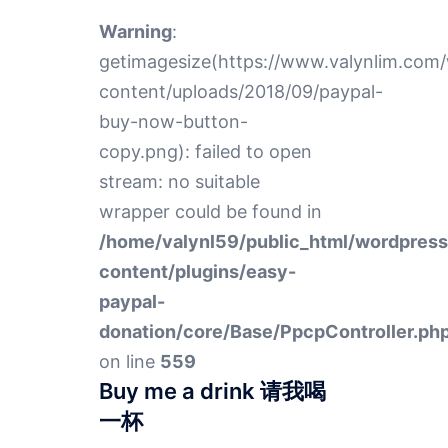
Warning
:
getimagesize(https://www.valynlim.com
content/uploads/2018/09/paypal-
buy-now-button-
copy.png): failed to open
stream: no suitable
wrapper could be found in
/home/valynl59/public_html/wordpres
content/plugins/easy-
paypal-
donation/core/Base/PpcpController.ph
on line
559
Buy me a drink 请我喝
一杯