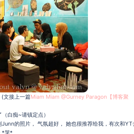
(文接上一篇
Miam Miam @Gurney Paragon【博客聚
e了（白痴~请镇定点）
看到Junn的照片， 气氛超好， 她也很推荐给我，有次和YT
*哭*