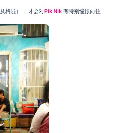
不及格啦）， 才会对
Pik Nik
有特别憧憬向往