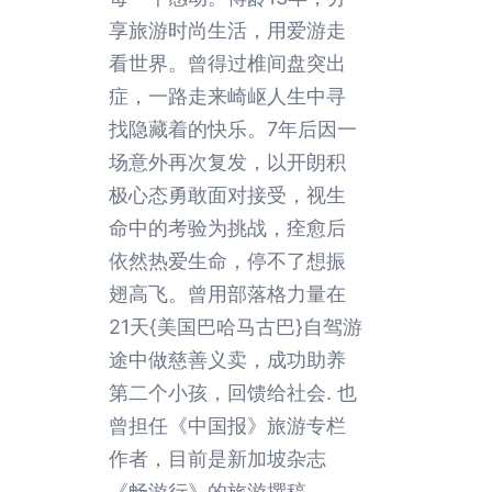
享旅游时尚生活，用爱游走
看世界。曾得过椎间盘突出
症，一路走来崎岖人生中寻
找隐藏着的快乐。7年后因一
场意外再次复发，以开朗积
极心态勇敢面对接受，视生
命中的考验为挑战，痊愈后
依然热爱生命，停不了想振
翅高飞。曾用部落格力量在
21天{美国巴哈马古巴}自驾游
途中做慈善义卖，成功助养
第二个小孩，回馈给社会. 也
曾担任《中国报》旅游专栏
作者，目前是新加坡杂志
《畅游行》的旅游撰稿