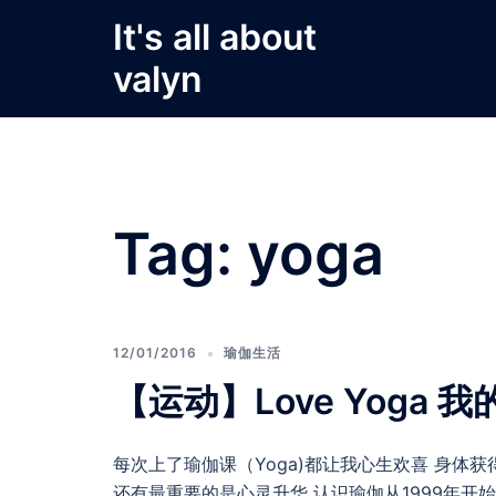
Skip
It's all about
to
valyn
content
Tag:
yoga
12/01/2016
瑜伽生活
【运动】Love Yoga 
每次上了瑜伽课（Yoga)都让我心生欢喜 身体
还有最重要的是心灵升华 认识瑜伽从1999年开始