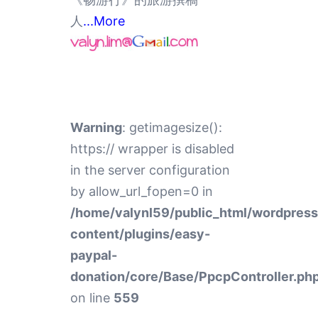
人
...More
Warning
: getimagesize():
https:// wrapper is disabled
in the server configuration
by allow_url_fopen=0 in
/home/valynl59/public_html/wordpres
content/plugins/easy-
paypal-
donation/core/Base/PpcpController.ph
on line
559