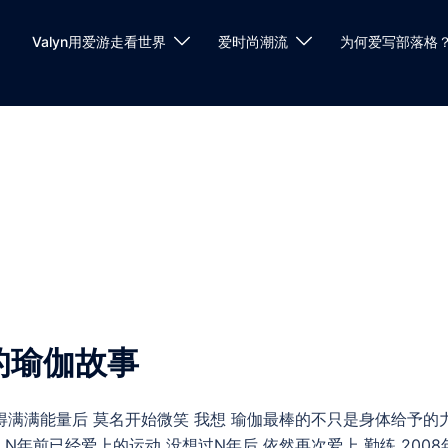
Valyn用爱游走看世界
爱时尚潮流
为何爱写部落格
我的瑜伽故事
获得满满能量后 莫名开始微笑 我想 瑜伽最棒的不只是身体给予的
 N年前已经爱上的运动 没想过N年后 依然再次爱上 勤练 2008