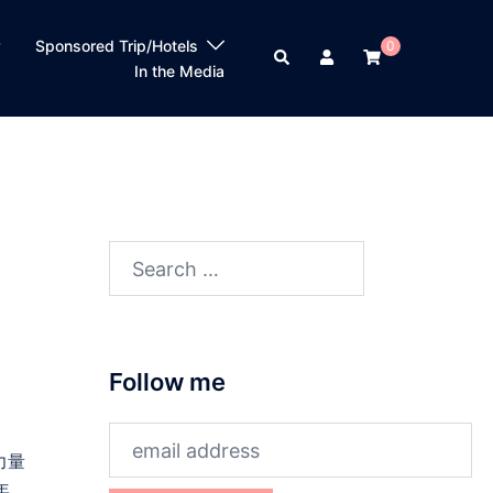
？
Sponsored Trip/Hotels
0
Search
In the Media
Search
for:
Follow me
力量
年