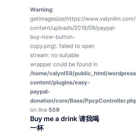
Warning
:
getimagesize(https://www.valynlim.com
content/uploads/2018/09/paypal-
buy-now-button-
copy.png): failed to open
stream: no suitable
wrapper could be found in
/home/valynl59/public_html/wordpres
content/plugins/easy-
paypal-
donation/core/Base/PpcpController.ph
on line
559
Buy me a drink 请我喝
一杯