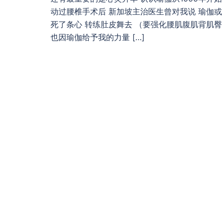
动过腰椎手术后 新加坡主治医生曾对我说 瑜伽
死了条心 转练肚皮舞去 （要强化腰肌腹肌背肌臀
也因瑜伽给予我的力量 […]