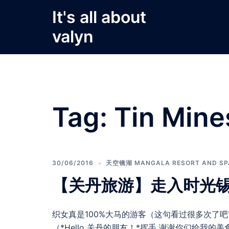
Skip
It's all about
to
valyn
content
Tag:
Tin Mine
30/06/2016
天空镜湖 MANGALA RESORT AND SP
【关丹旅游】走入时光
织女真是100%大马的游客（这句看过很多次了
（*Hello 关丹的朋友！*挥手 谢谢你们给我