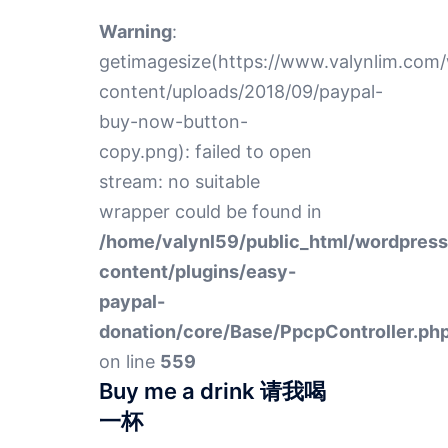
Warning
:
getimagesize(https://www.valynlim.com
content/uploads/2018/09/paypal-
buy-now-button-
copy.png): failed to open
stream: no suitable
wrapper could be found in
/home/valynl59/public_html/wordpres
content/plugins/easy-
paypal-
donation/core/Base/PpcpController.ph
on line
559
Buy me a drink 请我喝
一杯