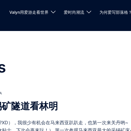
Valyn用爱游走看世界
爱时尚潮流
为何爱写部落格
s
A
锡矿隧道看林明
吧?XD），我很少有机会在马来西亚趴趴走，也第一次来关丹哟~
的美食贴士，下次会再来玩！） 第一次参观马来西亚最大的采锡矿床