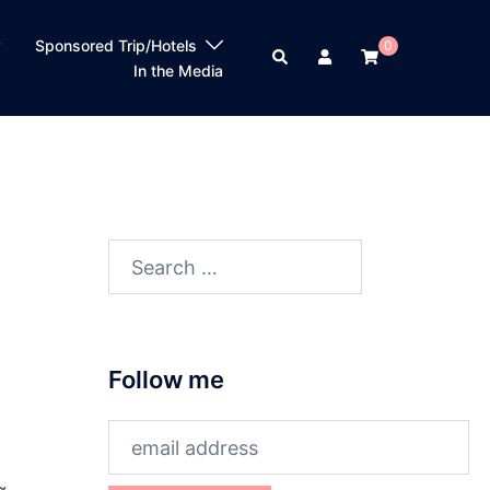
？
Sponsored Trip/Hotels
0
Search
In the Media
Search
for:
Follow me
~