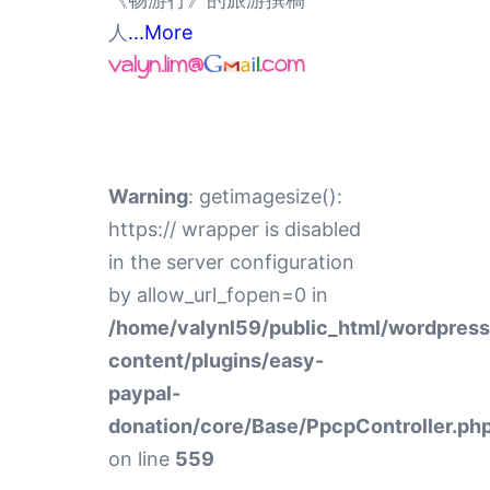
人
...More
Warning
: getimagesize():
https:// wrapper is disabled
in the server configuration
by allow_url_fopen=0 in
/home/valynl59/public_html/wordpres
content/plugins/easy-
paypal-
donation/core/Base/PpcpController.ph
on line
559