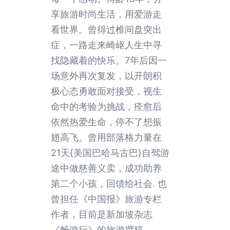
享旅游时尚生活，用爱游走
看世界。曾得过椎间盘突出
症，一路走来崎岖人生中寻
找隐藏着的快乐。7年后因一
场意外再次复发，以开朗积
极心态勇敢面对接受，视生
命中的考验为挑战，痊愈后
依然热爱生命，停不了想振
翅高飞。曾用部落格力量在
21天{美国巴哈马古巴}自驾游
途中做慈善义卖，成功助养
第二个小孩，回馈给社会. 也
曾担任《中国报》旅游专栏
作者，目前是新加坡杂志
《畅游行》的旅游撰稿