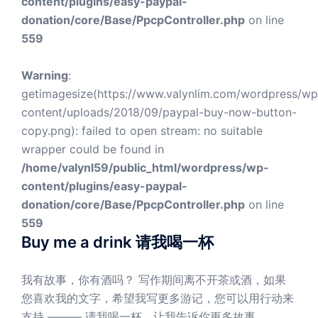
content/plugins/easy-paypal-
donation/core/Base/PpcpController.php
on line
559
Warning
:
getimagesize(https://www.valynlim.com/wordpress/wp
content/uploads/2018/09/paypal-buy-now-button-
copy.png): failed to open stream: no suitable
wrapper could be found in
/home/valynl59/public_html/wordpress/wp-
content/plugins/easy-paypal-
donation/core/Base/PpcpController.php
on line
559
Buy me a drink 请我喝一杯
我有故事，你有酒吗？ 写作期间离不开茶或酒，如果
您喜欢我的文字，希望我写更多游记，您可以用行动来
支持 ——— 请我喝一杯，让我告诉你更多故事。