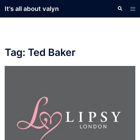
Skip
It's all about valyn
Search
Tog
to
men
content
Tag:
Ted Baker