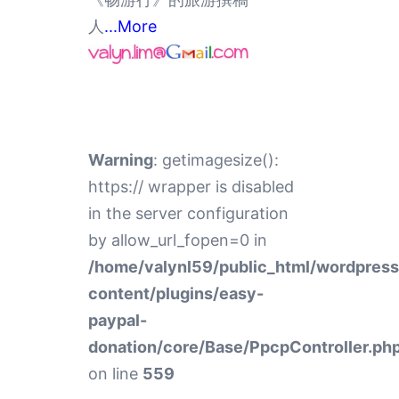
人
...More
Warning
: getimagesize():
https:// wrapper is disabled
in the server configuration
by allow_url_fopen=0 in
/home/valynl59/public_html/wordpres
content/plugins/easy-
paypal-
donation/core/Base/PpcpController.ph
on line
559