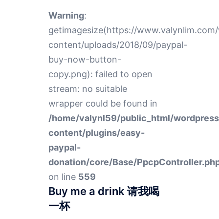
Warning
:
getimagesize(https://www.valynlim.com
content/uploads/2018/09/paypal-
buy-now-button-
copy.png): failed to open
stream: no suitable
wrapper could be found in
/home/valynl59/public_html/wordpres
content/plugins/easy-
paypal-
donation/core/Base/PpcpController.ph
on line
559
Buy me a drink 请我喝
一杯