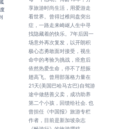
呱
享旅游时尚生活，用爱游走
角度
看世界。曾得过椎间盘突出
到
症，一路走来崎岖人生中寻
找隐藏着的快乐。7年后因一
场意外再次复发，以开朗积
极心态勇敢面对接受，视生
命中的考验为挑战，痊愈后
依然热爱生命，停不了想振
翅高飞。曾用部落格力量在
21天{美国巴哈马古巴}自驾游
途中做慈善义卖，成功助养
第二个小孩，回馈给社会. 也
曾担任《中国报》旅游专栏
作者，目前是新加坡杂志
《畅游行》的旅游撰稿