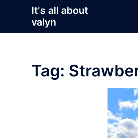
Skip
It's all about
to
valyn
content
Tag:
Strawber