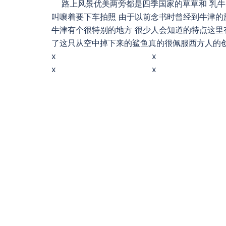
路上风景优美两旁都是四季国家的草草和 乳牛 
叫嚷着要下车拍照 由于以前念书时曾经到牛津的
牛津有个很特别的地方 很少人会知道的特点这里
了这只从空中掉下来的鲨鱼真的很佩服西方人的创
x x x 看见苹果树
x x [