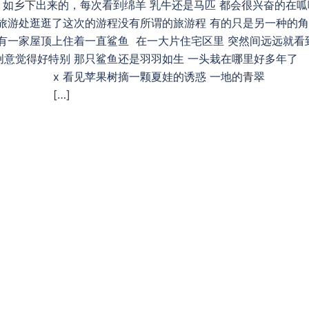
如乡下出来的，每次看到绵羊 乳牛还是马匹 都会很兴奋的在呱
旅游处逛逛了这次的游程没有所谓的旅游程 有的只是另一种的
有一家屋顶上住着一直鲨鱼 在一大片住宅区里 突然间远远就看
意觉得好特别 那只鲨鱼还是羽羽如生 一头栽在哪里好多年了
摘一颗夏娃的诱惑 一地的青翠
…]