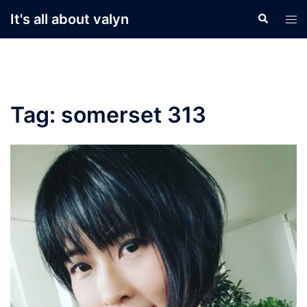
Skip
It's all about valyn
Search
Tog
to
men
content
Tag:
somerset 313