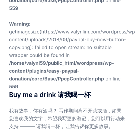
donation/core/Base/PpcpController.php
on line
559
Warning
:
getimagesize(https://www.valynlim.com/wordpress/wp
content/uploads/2018/09/paypal-buy-now-button-
copy.png): failed to open stream: no suitable
wrapper could be found in
/home/valynl59/public_html/wordpress/wp-
content/plugins/easy-paypal-
donation/core/Base/PpcpController.php
on line
559
Buy me a drink 请我喝一杯
我有故事，你有酒吗？ 写作期间离不开茶或酒，如果
您喜欢我的文字，希望我写更多游记，您可以用行动来
支持 ——— 请我喝一杯，让我告诉你更多故事。