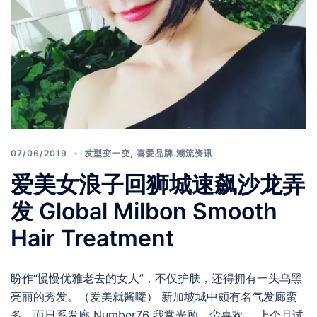
07/06/2019
发型变一变
,
喜爱品牌.潮流资讯
爱美女浪子回狮城速飙沙龙弄
发 Global Milbon Smooth
Hair Treatment
盼作“慢慢优雅老去的女人”，不仅护肤，还得拥有一头乌黑
亮丽的秀发。（爱美就酱囖） 新加坡城中颇有名气发廊蛮
多，而日系发廊 Number76 我常光顾，蛮喜欢。 上个月试