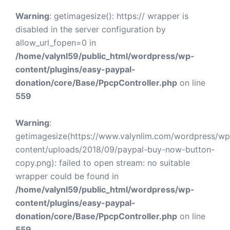
Warning
: getimagesize(): https:// wrapper is
disabled in the server configuration by
allow_url_fopen=0 in
/home/valynl59/public_html/wordpress/wp-
content/plugins/easy-paypal-
donation/core/Base/PpcpController.php
on line
559
Warning
:
getimagesize(https://www.valynlim.com/wordpress/wp
content/uploads/2018/09/paypal-buy-now-button-
copy.png): failed to open stream: no suitable
wrapper could be found in
/home/valynl59/public_html/wordpress/wp-
content/plugins/easy-paypal-
donation/core/Base/PpcpController.php
on line
559