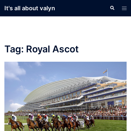
Skip
It's all about valyn
Search
Tog
to
men
content
Tag:
Royal Ascot