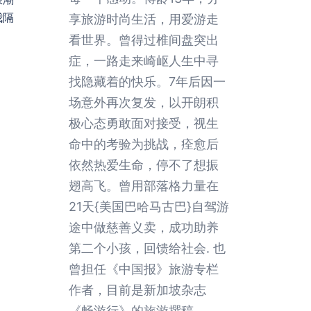
我隔
享旅游时尚生活，用爱游走
看世界。曾得过椎间盘突出
症，一路走来崎岖人生中寻
找隐藏着的快乐。7年后因一
场意外再次复发，以开朗积
极心态勇敢面对接受，视生
命中的考验为挑战，痊愈后
依然热爱生命，停不了想振
翅高飞。曾用部落格力量在
21天{美国巴哈马古巴}自驾游
途中做慈善义卖，成功助养
第二个小孩，回馈给社会. 也
曾担任《中国报》旅游专栏
作者，目前是新加坡杂志
《畅游行》的旅游撰稿