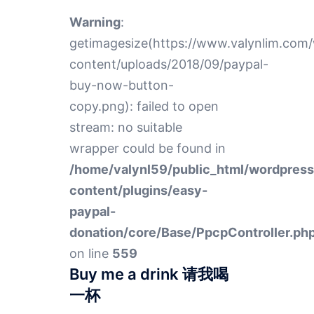
Warning
:
getimagesize(https://www.valynlim.com
content/uploads/2018/09/paypal-
buy-now-button-
copy.png): failed to open
stream: no suitable
wrapper could be found in
/home/valynl59/public_html/wordpres
content/plugins/easy-
paypal-
donation/core/Base/PpcpController.ph
on line
559
Buy me a drink 请我喝
一杯