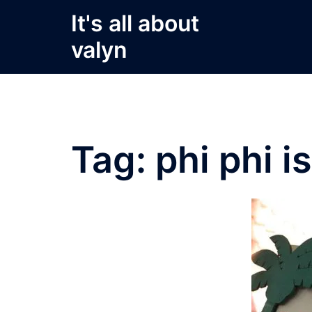
Skip
It's all about
to
valyn
content
Tag:
phi phi i