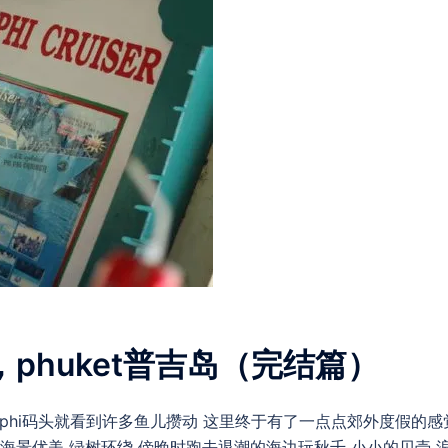
and，phuket普吉岛（完结篇）
phi phi码头就看到许多鱼儿攒动 这里终于有了一点点郊外度假的感
海景优美 绿树环绕 傍晚时跑去退潮的海边玩秋千 小小的贝壳 