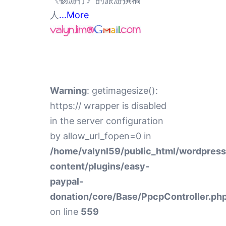
人
...More
Warning
: getimagesize():
https:// wrapper is disabled
in the server configuration
by allow_url_fopen=0 in
/home/valynl59/public_html/wordpres
content/plugins/easy-
paypal-
donation/core/Base/PpcpController.ph
on line
559