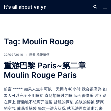
Skip
It's all about valyn
Search
Tog
to
men
content
Tag:
Moulin Rouge
22/09/2010
巴黎.浪漫情怀
重游巴黎 Paris~第二章
Moulin Rouge Paris
前言 ***** 如果人生中可以一天拥有48小时 我会很高兴 如
果人可以完全不用睡觉 直到想睡时才睡 我会很快乐 时间趴
在床上 慵懒地不想离开温暖 舒服的床垫 柔软的棉被 清爽
的空气 催眠着脑袋 每次一进入状况 就无法再次清晰起来