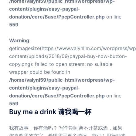
/home/valynl59/public_html/wordpress/wp-
content/plugins/easy-paypal-
donation/core/Base/PpcpController.php
on line
559
Warning
:
getimagesize(https://www.valynlim.com/wordpress/wp
content/uploads/2018/09/paypal-buy-now-button-
copy.png): failed to open stream: no suitable
wrapper could be found in
/home/valynl59/public_html/wordpress/wp-
content/plugins/easy-paypal-
donation/core/Base/PpcpController.php
on line
559
Buy me a drink 请我喝一杯
我有故事，你有酒吗？ 写作期间离不开茶或酒，如果
您喜欢我的文字，希望我写更多游记，您可以用行动来