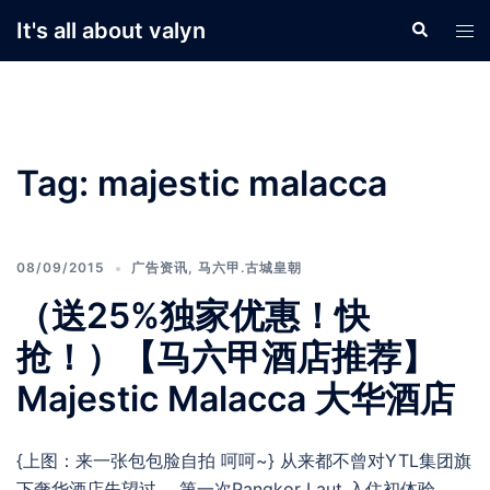
Skip
It's all about valyn
Search
Tog
to
men
content
Tag:
majestic malacca
08/09/2015
广告资讯
,
马六甲.古城皇朝
（送25%独家优惠！快
抢！）【马六甲酒店推荐】
Majestic Malacca 大华酒店
{上图：来一张包包脸自拍 呵呵~} 从来都不曾对YTL集团旗
下奢华酒店失望过 。第一次Pangkor Laut 入住初体验，