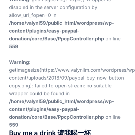
disabled in the server configuration by
allow_url_fopen=0 in
/home/valynl59/public_html/wordpress/wp-
content/plugins/easy-paypal-
donation/core/Base/PpcpController.php
on line
559
Warning
:
getimagesize(https://www.valynlim.com/wordpress/wp
content/uploads/2018/09/paypal-buy-now-button-
copy.png): failed to open stream: no suitable
wrapper could be found in
/home/valynl59/public_html/wordpress/wp-
content/plugins/easy-paypal-
donation/core/Base/PpcpController.php
on line
559
Buy me a drink 请我喝一杯