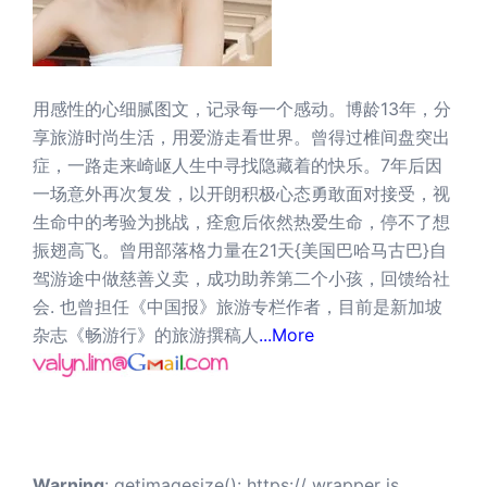
用感性的心细腻图文，记录每一个感动。博龄13年，分
享旅游时尚生活，用爱游走看世界。曾得过椎间盘突出
症，一路走来崎岖人生中寻找隐藏着的快乐。7年后因
一场意外再次复发，以开朗积极心态勇敢面对接受，视
生命中的考验为挑战，痊愈后依然热爱生命，停不了想
振翅高飞。曾用部落格力量在21天{美国巴哈马古巴}自
驾游途中做慈善义卖，成功助养第二个小孩，回馈给社
会. 也曾担任《中国报》旅游专栏作者，目前是新加坡
杂志《畅游行》的旅游撰稿人
...More
Warning
: getimagesize(): https:// wrapper is