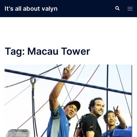
Skip
It's all about valyn
Search
Tog
to
men
content
Tag:
Macau Tower