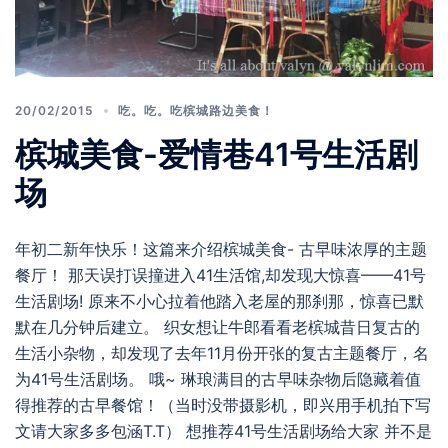
20/02/2015
吃。吃。吃槟城路边美食！
槟城美食-爱情巷41号生活剧
场
年初二新年快乐！这篇来介绍槟城美食- 古早味浓厚的主题
餐厅！ 那天误打误撞进入41生活馆,却发现大惊喜——41号
生活剧场! 原来不小心拉着他踏入老屋的那刹那，惊喜已默
默在几分钟后建立。 织女想让牛郎看看老槟城昔日复古的
生活小杂物，却发现了去年11月份开张的复古主题餐厅，名
为41号生活剧场。 哦~ 琳琅满目的古早味杂物后隐藏着值
得推荐的古早餐馆！（当时没带摄影机，即兴用手机拍下写
文请大家多多包涵T.T） 想推荐41号生活剧场给大家 并不是