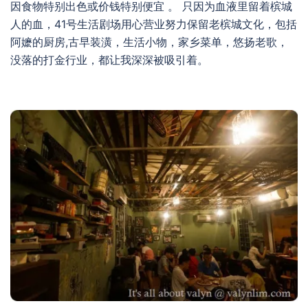
因食物特别出色或价钱特别便宜 。 只因为血液里留着槟城
人的血，41号生活剧场用心营业努力保留老槟城文化，包括
阿嬷的厨房,古早装潢，生活小物，家乡菜单，悠扬老歌，
没落的打金行业，都让我深深被吸引着。