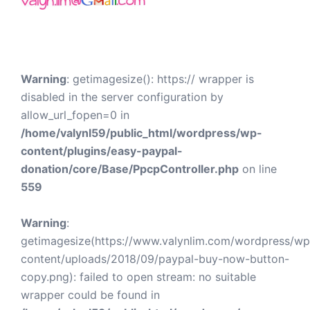
Warning
: getimagesize(): https:// wrapper is
disabled in the server configuration by
allow_url_fopen=0 in
/home/valynl59/public_html/wordpress/wp-
content/plugins/easy-paypal-
donation/core/Base/PpcpController.php
on line
559
Warning
:
getimagesize(https://www.valynlim.com/wordpress/wp
content/uploads/2018/09/paypal-buy-now-button-
copy.png): failed to open stream: no suitable
wrapper could be found in