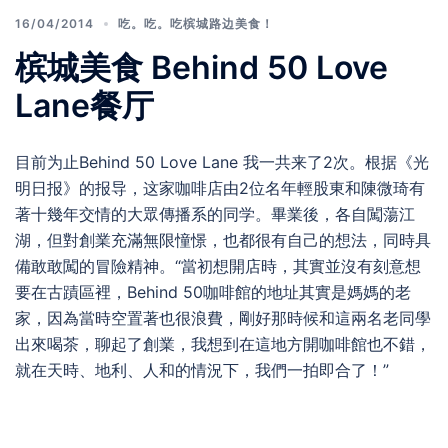
16/04/2014
吃。吃。吃槟城路边美食！
槟城美食 Behind 50 Love
Lane餐厅
目前为止Behind 50 Love Lane 我一共来了2次。根据《光
明日报》的报导，这家咖啡店由2位名年輕股東和陳微琦有
著十幾年交情的大眾傳播系的同学。畢業後，各自闖蕩江
湖，但對創業充滿無限憧憬，也都很有自己的想法，同時具
備敢敢闖的冒險精神。“當初想開店時，其實並沒有刻意想
要在古蹟區裡，Behind 50咖啡館的地址其實是媽媽的老
家，因為當時空置著也很浪費，剛好那時候和這兩名老同學
出來喝茶，聊起了創業，我想到在這地方開咖啡館也不錯，
就在天時、地利、人和的情況下，我們一拍即合了！”