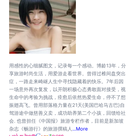
用感性的心细腻图文，记录每一个感动。博龄13年，分
享旅游时尚生活，用爱游走看世界。曾得过椎间盘突出
症，一路走来崎岖人生中寻找隐藏着的快乐。7年后因
一场意外再次复发，以开朗积极心态勇敢面对接受，视
生命中的考验为挑战，痊愈后依然热爱生命，停不了想
振翅高飞。曾用部落格力量在21天{美国巴哈马古巴}自
驾游途中做慈善义卖，成功助养第二个小孩，回馈给社
会. 也曾担任《中国报》旅游专栏作者，目前是新加坡
杂志《畅游行》的旅游撰稿人
...More