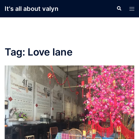
Skip
It's all about valyn
Search
Tog
to
men
content
Tag:
Love lane