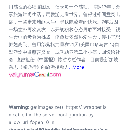
用感性的心细腻图文，记录每一个感动。博龄13年，分
享旅游时尚生活，用爱游走看世界。曾得过椎间盘突出
症，一路走来崎岖人生中寻找隐藏着的快乐。7年后因
一场意外再次复发，以开朗积极心态勇敢面对接受，视
生命中的考验为挑战，痊愈后依然热爱生命，停不了想
振翅高飞。曾用部落格力量在21天{美国巴哈马古巴}自
驾游途中做慈善义卖，成功助养第二个小孩，回馈给社
会. 也曾担任《中国报》旅游专栏作者，目前是新加坡
杂志《畅游行》的旅游撰稿人
...More
Warning
: getimagesize(): https:// wrapper is
disabled in the server configuration by
allow_url_fopen=0 in
/home/valynl59/public_html/wordpress/wp-