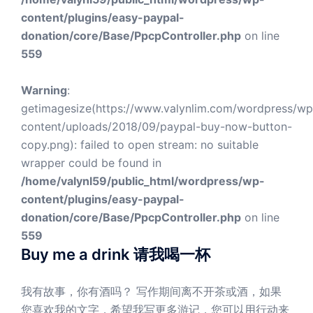
content/plugins/easy-paypal-
donation/core/Base/PpcpController.php
on line
559
Warning
:
getimagesize(https://www.valynlim.com/wordpress/wp
content/uploads/2018/09/paypal-buy-now-button-
copy.png): failed to open stream: no suitable
wrapper could be found in
/home/valynl59/public_html/wordpress/wp-
content/plugins/easy-paypal-
donation/core/Base/PpcpController.php
on line
559
Buy me a drink 请我喝一杯
我有故事，你有酒吗？ 写作期间离不开茶或酒，如果
您喜欢我的文字，希望我写更多游记，您可以用行动来