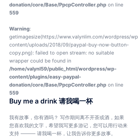
donation/core/Base/PpcpController.php
on line
559
Warning
:
getimagesize(https://www.valynlim.com/wordpress/wp
content/uploads/2018/09/paypal-buy-now-button-
copy.png): failed to open stream: no suitable
wrapper could be found in
/home/valynl59/public_html/wordpress/wp-
content/plugins/easy-paypal-
donation/core/Base/PpcpController.php
on line
559
Buy me a drink 请我喝一杯
我有故事，你有酒吗？ 写作期间离不开茶或酒，如果
您喜欢我的文字，希望我写更多游记，您可以用行动来
支持 ——— 请我喝一杯，让我告诉你更多故事。