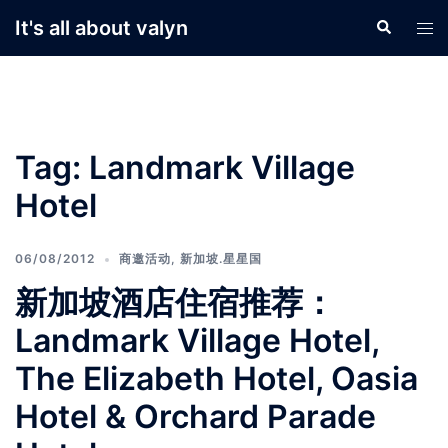
Skip
It's all about valyn
Search
Tog
to
men
content
Tag:
Landmark Village
Hotel
06/08/2012
商邀活动
,
新加坡.星星国
新加坡酒店住宿推荐：
Landmark Village Hotel,
The Elizabeth Hotel, Oasia
Hotel & Orchard Parade