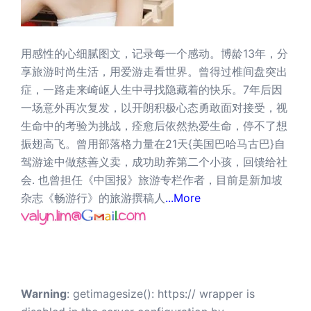
用感性的心细腻图文，记录每一个感动。博龄13年，分
享旅游时尚生活，用爱游走看世界。曾得过椎间盘突出
症，一路走来崎岖人生中寻找隐藏着的快乐。7年后因
一场意外再次复发，以开朗积极心态勇敢面对接受，视
生命中的考验为挑战，痊愈后依然热爱生命，停不了想
振翅高飞。曾用部落格力量在21天{美国巴哈马古巴}自
驾游途中做慈善义卖，成功助养第二个小孩，回馈给社
会. 也曾担任《中国报》旅游专栏作者，目前是新加坡
杂志《畅游行》的旅游撰稿人
...More
Warning
: getimagesize(): https:// wrapper is