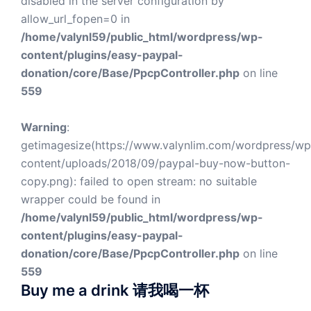
disabled in the server configuration by
allow_url_fopen=0 in
/home/valynl59/public_html/wordpress/wp-
content/plugins/easy-paypal-
donation/core/Base/PpcpController.php
on line
559
Warning
:
getimagesize(https://www.valynlim.com/wordpress/wp
content/uploads/2018/09/paypal-buy-now-button-
copy.png): failed to open stream: no suitable
wrapper could be found in
/home/valynl59/public_html/wordpress/wp-
content/plugins/easy-paypal-
donation/core/Base/PpcpController.php
on line
559
Buy me a drink 请我喝一杯