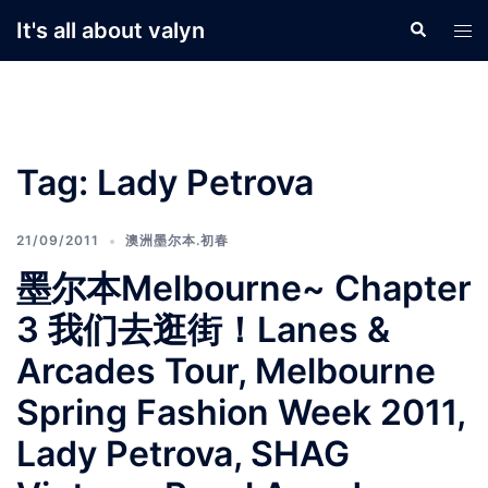
Skip
It's all about valyn
Search
Tog
to
men
content
Tag:
Lady Petrova
21/09/2011
澳洲墨尔本.初春
墨尔本Melbourne~ Chapter
3 我们去逛街！Lanes &
Arcades Tour, Melbourne
Spring Fashion Week 2011,
Lady Petrova, SHAG