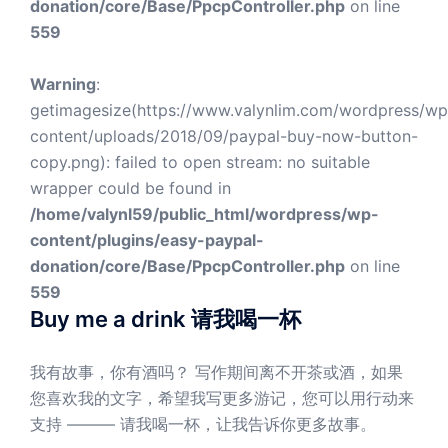
donation/core/Base/PpcpController.php
on line
559
Warning
:
getimagesize(https://www.valynlim.com/wordpress/wp
content/uploads/2018/09/paypal-buy-now-button-
copy.png): failed to open stream: no suitable
wrapper could be found in
/home/valynl59/public_html/wordpress/wp-
content/plugins/easy-paypal-
donation/core/Base/PpcpController.php
on line
559
Buy me a drink 请我喝一杯
我有故事，你有酒吗？ 写作期间离不开茶或酒，如果
您喜欢我的文字，希望我写更多游记，您可以用行动来
支持 ——— 请我喝一杯，让我告诉你更多故事。