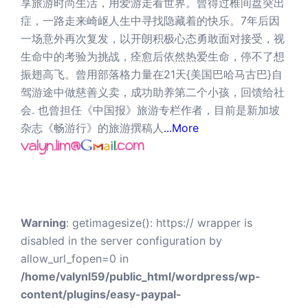
享旅游时尚生活，用爱游走看世界。曾得过椎间盘突出
症，一路走来崎岖人生中寻找隐藏着的快乐。7年后因
一场意外再次复发，以开朗积极心态勇敢面对接受，视
生命中的考验为挑战，痊愈后依然热爱生命，停不了想
振翅高飞。曾用部落格力量在21天{美国巴哈马古巴}自
驾游途中做慈善义卖，成功助养第二个小孩，回馈给社
会. 也曾担任《中国报》旅游专栏作者，目前是新加坡
杂志《畅游行》的旅游撰稿人
...More
Warning
: getimagesize(): https:// wrapper is
disabled in the server configuration by
allow_url_fopen=0 in
/home/valynl59/public_html/wordpress/wp-
content/plugins/easy-paypal-