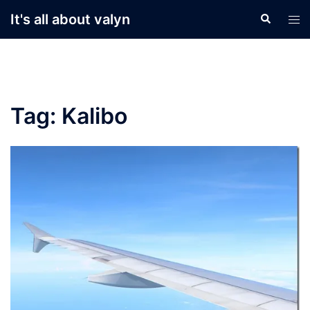
Skip
It's all about valyn
Search
Tog
to
men
content
Tag:
Kalibo