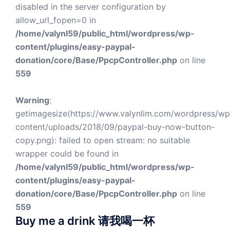
disabled in the server configuration by
allow_url_fopen=0 in
/home/valynl59/public_html/wordpress/wp-
content/plugins/easy-paypal-
donation/core/Base/PpcpController.php
on line
559
Warning
:
getimagesize(https://www.valynlim.com/wordpress/wp
content/uploads/2018/09/paypal-buy-now-button-
copy.png): failed to open stream: no suitable
wrapper could be found in
/home/valynl59/public_html/wordpress/wp-
content/plugins/easy-paypal-
donation/core/Base/PpcpController.php
on line
559
Buy me a drink 请我喝一杯