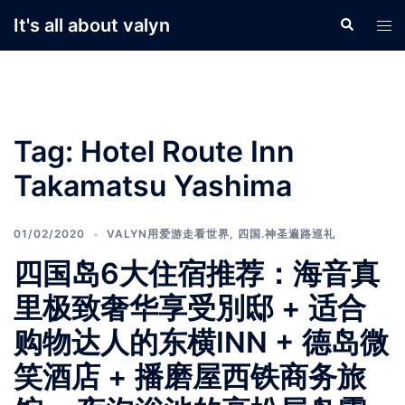
Skip
It's all about valyn
Search
Tog
to
men
content
Tag:
Hotel Route Inn
Takamatsu Yashima
01/02/2020
VALYN用爱游走看世界
,
四国.神圣遍路巡礼
四国岛6大住宿推荐：海音真
里极致奢华享受別邸 + 适合
购物达人的东横INN + 德岛微
笑酒店 + 播磨屋西铁商务旅