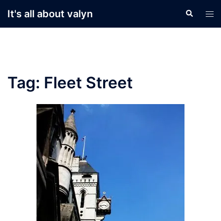
Skip
It's all about valyn
Search
Tog
to
men
content
Tag:
Fleet Street