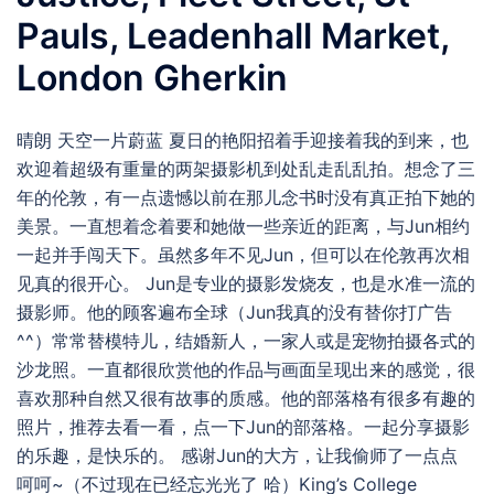
Pauls, Leadenhall Market,
London Gherkin
晴朗 天空一片蔚蓝 夏日的艳阳招着手迎接着我的到来，也
欢迎着超级有重量的两架摄影机到处乱走乱乱拍。想念了三
年的伦敦，有一点遗憾以前在那儿念书时没有真正拍下她的
美景。一直想着念着要和她做一些亲近的距离，与Jun相约
一起并手闯天下。虽然多年不见Jun，但可以在伦敦再次相
见真的很开心。 Jun是专业的摄影发烧友，也是水准一流的
摄影师。他的顾客遍布全球（Jun我真的没有替你打广告
^^）常常替模特儿，结婚新人，一家人或是宠物拍摄各式的
沙龙照。一直都很欣赏他的作品与画面呈现出来的感觉，很
喜欢那种自然又很有故事的质感。他的部落格有很多有趣的
照片，推荐去看一看，点一下Jun的部落格。一起分享摄影
的乐趣，是快乐的。 感谢Jun的大方，让我偷师了一点点
呵呵~（不过现在已经忘光光了 哈）King’s College