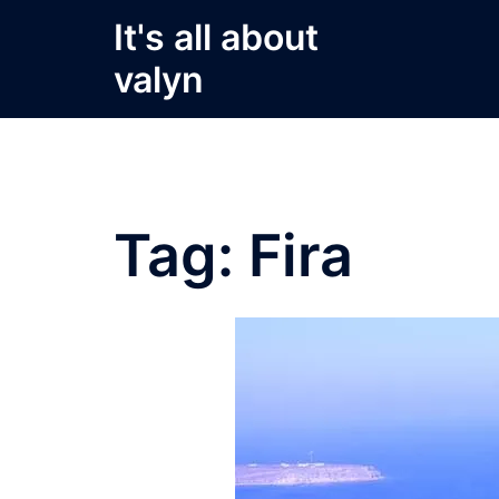
Skip
It's all about
to
valyn
content
Tag:
Fira