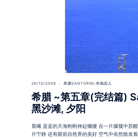
29/10/2009
希腊SANTORINI.幸福恋人
希腊 ~第五章(完结篇) Santori
黑沙滩, 夕阳
晨曦 蓝蓝的天海刚刚伸起懒腰 在一片朦胧中苏醒 
片宁静 还有眼前自然界的美好 空气中依然散发着