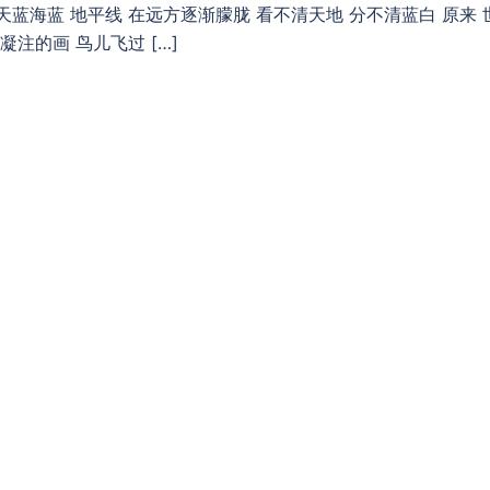
蓝海蓝 地平线 在远方逐渐朦胧 看不清天地 分不清蓝白 原来 
注的画 鸟儿飞过 […]