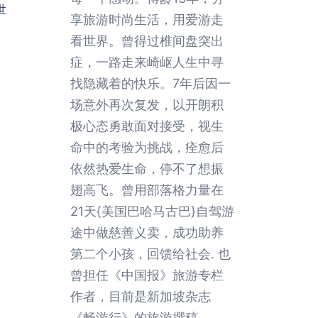
世
享旅游时尚生活，用爱游走
看世界。曾得过椎间盘突出
症，一路走来崎岖人生中寻
找隐藏着的快乐。7年后因一
场意外再次复发，以开朗积
极心态勇敢面对接受，视生
命中的考验为挑战，痊愈后
依然热爱生命，停不了想振
翅高飞。曾用部落格力量在
21天{美国巴哈马古巴}自驾游
途中做慈善义卖，成功助养
第二个小孩，回馈给社会. 也
曾担任《中国报》旅游专栏
作者，目前是新加坡杂志
《畅游行》的旅游撰稿