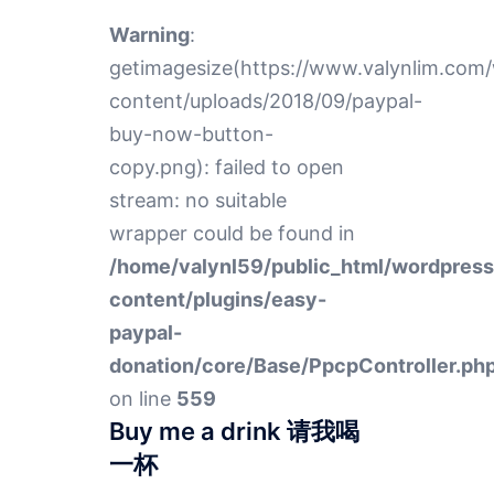
Warning
:
getimagesize(https://www.valynlim.com
content/uploads/2018/09/paypal-
buy-now-button-
copy.png): failed to open
stream: no suitable
wrapper could be found in
/home/valynl59/public_html/wordpres
content/plugins/easy-
paypal-
donation/core/Base/PpcpController.ph
on line
559
Buy me a drink 请我喝
一杯