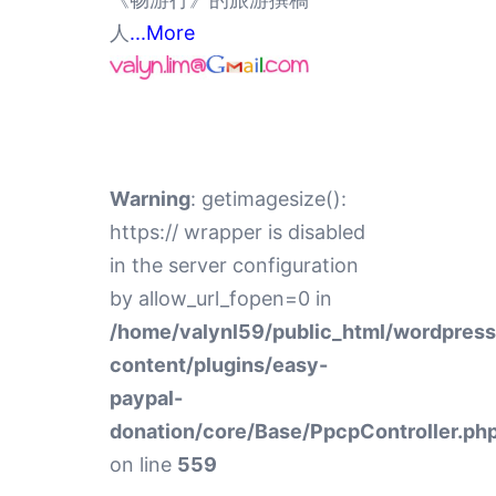
人
...More
Warning
: getimagesize():
https:// wrapper is disabled
in the server configuration
by allow_url_fopen=0 in
/home/valynl59/public_html/wordpres
content/plugins/easy-
paypal-
donation/core/Base/PpcpController.ph
on line
559