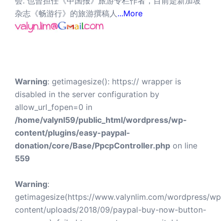
会. 也曾担任《中国报》旅游专栏作者，目前是新加坡
杂志《畅游行》的旅游撰稿人
...More
Warning
: getimagesize(): https:// wrapper is
disabled in the server configuration by
allow_url_fopen=0 in
/home/valynl59/public_html/wordpress/wp-
content/plugins/easy-paypal-
donation/core/Base/PpcpController.php
on line
559
Warning
:
getimagesize(https://www.valynlim.com/wordpress/wp
content/uploads/2018/09/paypal-buy-now-button-