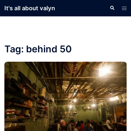
Skip
It's all about valyn
Search
Tog
to
men
content
Tag:
behind 50