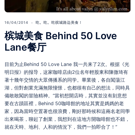
16/04/2014
吃。吃。吃槟城路边美食！
槟城美食 Behind 50 Love
Lane餐厅
目前为止Behind 50 Love Lane 我一共来了2次。根据《光
明日报》的报导，这家咖啡店由2位名年輕股東和陳微琦有
著十幾年交情的大眾傳播系的同学。畢業後，各自闖蕩江
湖，但對創業充滿無限憧憬，也都很有自己的想法，同時具
備敢敢闖的冒險精神。“當初想開店時，其實並沒有刻意想
要在古蹟區裡，Behind 50咖啡館的地址其實是媽媽的老
家，因為當時空置著也很浪費，剛好那時候和這兩名老同學
出來喝茶，聊起了創業，我想到在這地方開咖啡館也不錯，
就在天時、地利、人和的情況下，我們一拍即合了！”