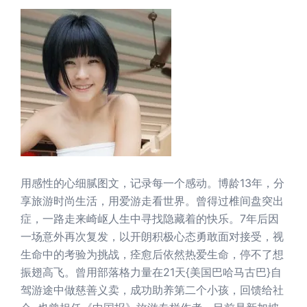
用感性的心细腻图文，记录每一个感动。博龄13年，分
享旅游时尚生活，用爱游走看世界。曾得过椎间盘突出
症，一路走来崎岖人生中寻找隐藏着的快乐。7年后因
一场意外再次复发，以开朗积极心态勇敢面对接受，视
生命中的考验为挑战，痊愈后依然热爱生命，停不了想
振翅高飞。曾用部落格力量在21天{美国巴哈马古巴}自
驾游途中做慈善义卖，成功助养第二个小孩，回馈给社