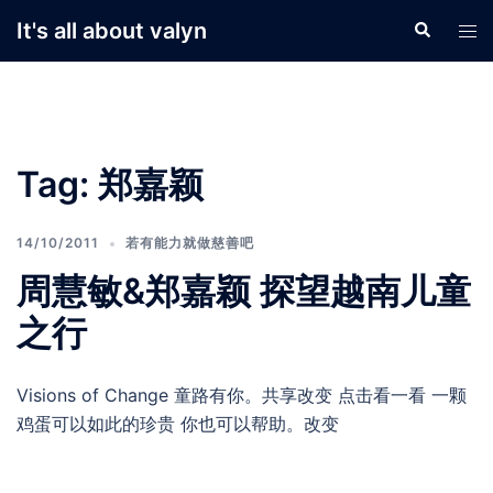
Skip
It's all about valyn
Search
Tog
to
men
content
Tag:
郑嘉颖
14/10/2011
若有能力就做慈善吧
周慧敏&郑嘉颖 探望越南儿童
之行
Visions of Change 童路有你。共享改变 点击看一看 一颗
鸡蛋可以如此的珍贵 你也可以帮助。改变