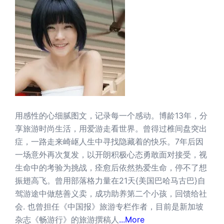
用感性的心细腻图文，记录每一个感动。博龄13年，分
享旅游时尚生活，用爱游走看世界。曾得过椎间盘突出
症，一路走来崎岖人生中寻找隐藏着的快乐。7年后因
一场意外再次复发，以开朗积极心态勇敢面对接受，视
生命中的考验为挑战，痊愈后依然热爱生命，停不了想
振翅高飞。曾用部落格力量在21天{美国巴哈马古巴}自
驾游途中做慈善义卖，成功助养第二个小孩，回馈给社
会. 也曾担任《中国报》旅游专栏作者，目前是新加坡
杂志《畅游行》的旅游撰稿人
...More