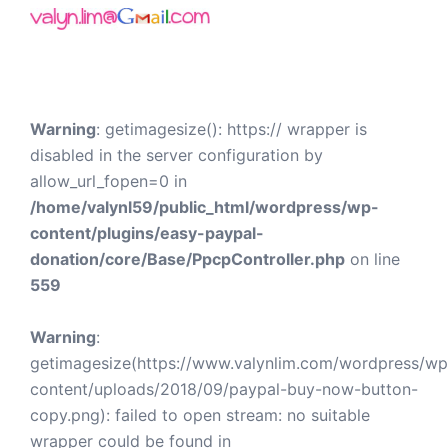
Warning
: getimagesize(): https:// wrapper is
disabled in the server configuration by
allow_url_fopen=0 in
/home/valynl59/public_html/wordpress/wp-
content/plugins/easy-paypal-
donation/core/Base/PpcpController.php
on line
559
Warning
:
getimagesize(https://www.valynlim.com/wordpress/wp
content/uploads/2018/09/paypal-buy-now-button-
copy.png): failed to open stream: no suitable
wrapper could be found in