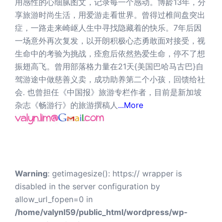
用感性的心细腻图文，记录每一个感动。博龄13年，分
享旅游时尚生活，用爱游走看世界。曾得过椎间盘突出
症，一路走来崎岖人生中寻找隐藏着的快乐。7年后因
一场意外再次复发，以开朗积极心态勇敢面对接受，视
生命中的考验为挑战，痊愈后依然热爱生命，停不了想
振翅高飞。曾用部落格力量在21天{美国巴哈马古巴}自
驾游途中做慈善义卖，成功助养第二个小孩，回馈给社
会. 也曾担任《中国报》旅游专栏作者，目前是新加坡
杂志《畅游行》的旅游撰稿人
...More
Warning
: getimagesize(): https:// wrapper is
disabled in the server configuration by
allow_url_fopen=0 in
/home/valynl59/public_html/wordpress/wp-