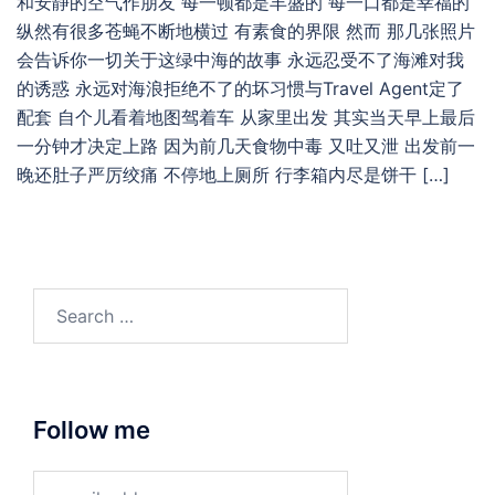
和安静的空气作朋友 每一顿都是丰盛的 每一口都是幸福的
纵然有很多苍蝇不断地横过 有素食的界限 然而 那几张照片
会告诉你一切关于这绿中海的故事 永远忍受不了海滩对我
的诱惑 永远对海浪拒绝不了的坏习惯与Travel Agent定了
配套 自个儿看着地图驾着车 从家里出发 其实当天早上最后
一分钟才决定上路 因为前几天食物中毒 又吐又泄 出发前一
晚还肚子严厉绞痛 不停地上厕所 行李箱内尽是饼干 […]
Search
for:
Follow me