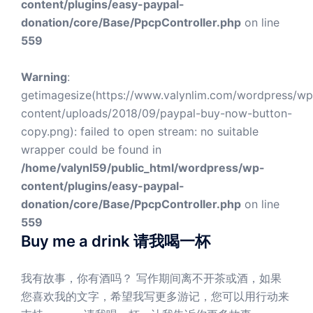
content/plugins/easy-paypal-
donation/core/Base/PpcpController.php
on line
559
Warning
:
getimagesize(https://www.valynlim.com/wordpress/wp
content/uploads/2018/09/paypal-buy-now-button-
copy.png): failed to open stream: no suitable
wrapper could be found in
/home/valynl59/public_html/wordpress/wp-
content/plugins/easy-paypal-
donation/core/Base/PpcpController.php
on line
559
Buy me a drink 请我喝一杯
我有故事，你有酒吗？ 写作期间离不开茶或酒，如果
您喜欢我的文字，希望我写更多游记，您可以用行动来