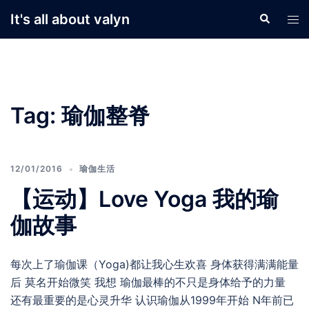
Skip
It's all about valyn
Search
Tog
to
men
content
Tag:
瑜伽整脊
12/01/2016
瑜伽生活
【运动】Love Yoga 我的瑜
伽故事
每次上了瑜伽课（Yoga)都让我心生欢喜 身体获得满满能量
后 莫名开始微笑 我想 瑜伽最棒的不只是身体给予的力量
还有最重要的是心灵升华 认识瑜伽从1999年开始 N年前已