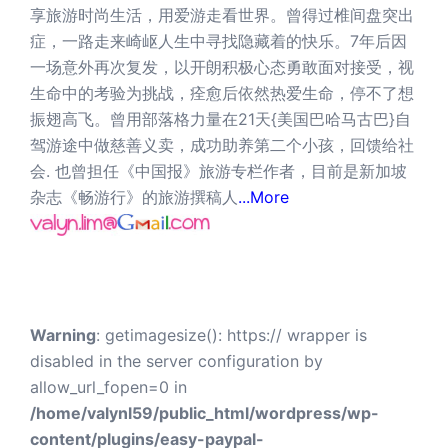
享旅游时尚生活，用爱游走看世界。曾得过椎间盘突出
症，一路走来崎岖人生中寻找隐藏着的快乐。7年后因
一场意外再次复发，以开朗积极心态勇敢面对接受，视
生命中的考验为挑战，痊愈后依然热爱生命，停不了想
振翅高飞。曾用部落格力量在21天{美国巴哈马古巴}自
驾游途中做慈善义卖，成功助养第二个小孩，回馈给社
会. 也曾担任《中国报》旅游专栏作者，目前是新加坡
杂志《畅游行》的旅游撰稿人
...More
Warning
: getimagesize(): https:// wrapper is
disabled in the server configuration by
allow_url_fopen=0 in
/home/valynl59/public_html/wordpress/wp-
content/plugins/easy-paypal-