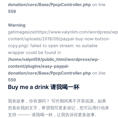
donation/core/Base/PpcpController.php
on line
559
Warning
:
getimagesize(https://www.valynlim.com/wordpress/wp
content/uploads/2018/09/paypal-buy-now-button-
copy.png): failed to open stream: no suitable
wrapper could be found in
/home/valynl59/public_html/wordpress/wp-
content/plugins/easy-paypal-
donation/core/Base/PpcpController.php
on line
559
Buy me a drink 请我喝一杯
我有故事，你有酒吗？ 写作期间离不开茶或酒，如果
您喜欢我的文字，希望我写更多游记，您可以用行动来
支持 ——— 请我喝一杯，让我告诉你更多故事。