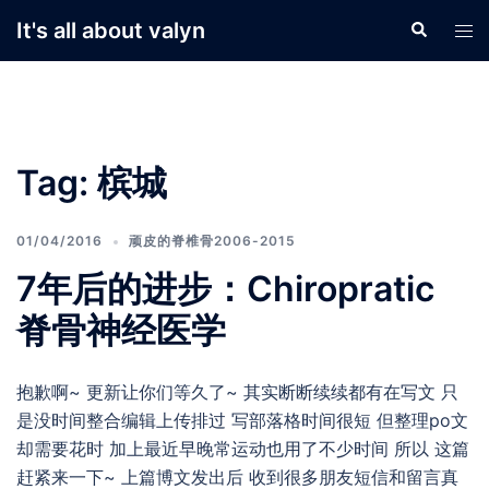
Skip
It's all about valyn
Search
Tog
to
men
content
Tag:
槟城
01/04/2016
顽皮的脊椎骨2006-2015
7年后的进步：Chiropratic
脊骨神经医学
抱歉啊~ 更新让你们等久了~ 其实断断续续都有在写文 只
是没时间整合编辑上传排过 写部落格时间很短 但整理po文
却需要花时 加上最近早晚常运动也用了不少时间 所以 这篇
赶紧来一下~ 上篇博文发出后 收到很多朋友短信和留言真