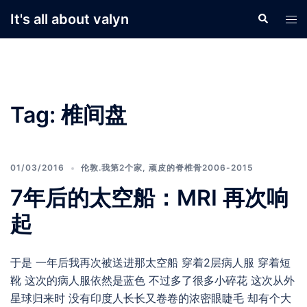
Skip
It's all about valyn
Search
Tog
to
men
content
Tag:
椎间盘
01/03/2016
伦敦.我第2个家
,
顽皮的脊椎骨2006-2015
7年后的太空船：MRI 再次响
起
于是 一年后我再次被送进那太空船 穿着2层病人服 穿着短
靴 这次的病人服依然是蓝色 不过多了很多小碎花 这次从外
星球归来时 没有印度人长长又卷卷的浓密眼睫毛 却有个大