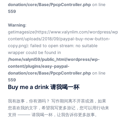
donation/core/Base/PpcpController.php
on line
559
Warning
:
getimagesize(https://www.valynlim.com/wordpress/wp
content/uploads/2018/09/paypal-buy-now-button-
copy.png): failed to open stream: no suitable
wrapper could be found in
/home/valynl59/public_html/wordpress/wp-
content/plugins/easy-paypal-
donation/core/Base/PpcpController.php
on line
559
Buy me a drink 请我喝一杯
我有故事，你有酒吗？ 写作期间离不开茶或酒，如果
您喜欢我的文字，希望我写更多游记，您可以用行动来
支持 ——— 请我喝一杯，让我告诉你更多故事。