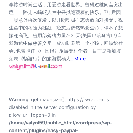
享旅游时尚生活，用爱游走看世界。曾得过椎间盘突出
症，一路走来崎岖人生中寻找隐藏着的快乐。7年后因
一场意外再次复发，以开朗积极心态勇敢面对接受，视
生命中的考验为挑战，痊愈后依然热爱生命，停不了想
振翅高飞。曾用部落格力量在21天{美国巴哈马古巴}自
驾游途中做慈善义卖，成功助养第二个小孩，回馈给社
会. 也曾担任《中国报》旅游专栏作者，目前是新加坡
杂志《畅游行》的旅游撰稿人
...More
Warning
: getimagesize(): https:// wrapper is
disabled in the server configuration by
allow_url_fopen=0 in
/home/valynl59/public_html/wordpress/wp-
content/plugins/easy-paypal-