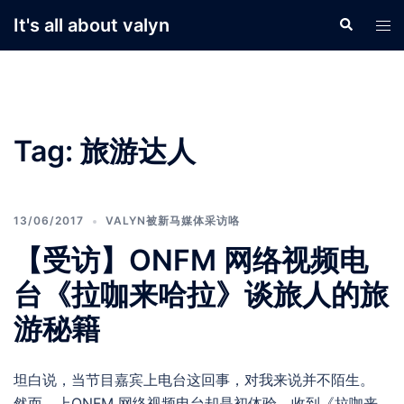
Skip
It's all about valyn
Search
Tog
to
men
content
Tag:
旅游达人
13/06/2017
VALYN被新马媒体采访咯
【受访】ONFM 网络视频电
台《拉咖来哈拉》谈旅人的旅
游秘籍
坦白说，当节目嘉宾上电台这回事，对我来说并不陌生。
然而，上ONFM 网络视频电台却是初体验。收到《拉咖来