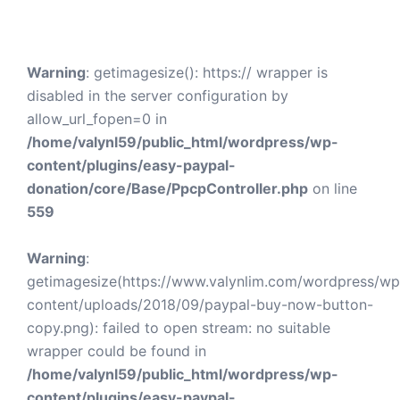
Warning
: getimagesize(): https:// wrapper is
disabled in the server configuration by
allow_url_fopen=0 in
/home/valynl59/public_html/wordpress/wp-
content/plugins/easy-paypal-
donation/core/Base/PpcpController.php
on line
559
Warning
:
getimagesize(https://www.valynlim.com/wordpress/wp
content/uploads/2018/09/paypal-buy-now-button-
copy.png): failed to open stream: no suitable
wrapper could be found in
/home/valynl59/public_html/wordpress/wp-
content/plugins/easy-paypal-