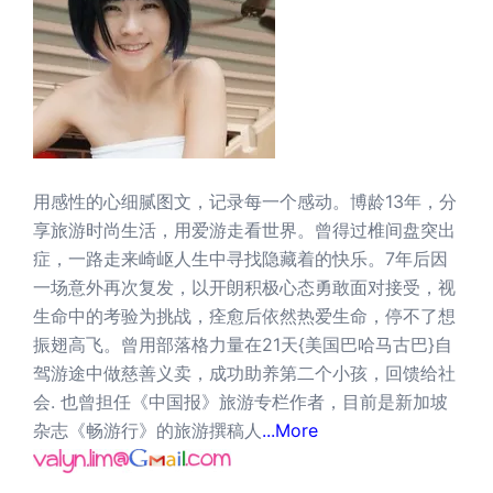
用感性的心细腻图文，记录每一个感动。博龄13年，分
享旅游时尚生活，用爱游走看世界。曾得过椎间盘突出
症，一路走来崎岖人生中寻找隐藏着的快乐。7年后因
一场意外再次复发，以开朗积极心态勇敢面对接受，视
生命中的考验为挑战，痊愈后依然热爱生命，停不了想
振翅高飞。曾用部落格力量在21天{美国巴哈马古巴}自
驾游途中做慈善义卖，成功助养第二个小孩，回馈给社
会. 也曾担任《中国报》旅游专栏作者，目前是新加坡
杂志《畅游行》的旅游撰稿人
...More