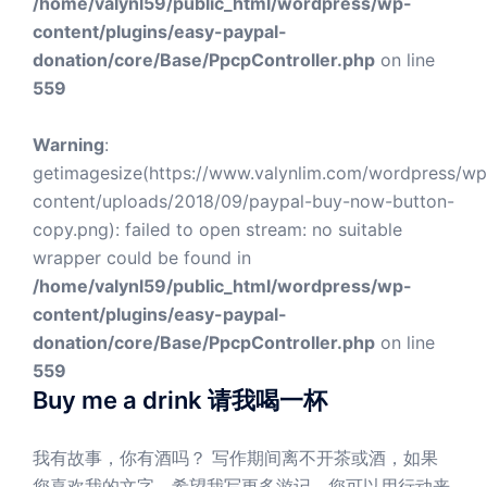
/home/valynl59/public_html/wordpress/wp-
content/plugins/easy-paypal-
donation/core/Base/PpcpController.php
on line
559
Warning
:
getimagesize(https://www.valynlim.com/wordpress/wp
content/uploads/2018/09/paypal-buy-now-button-
copy.png): failed to open stream: no suitable
wrapper could be found in
/home/valynl59/public_html/wordpress/wp-
content/plugins/easy-paypal-
donation/core/Base/PpcpController.php
on line
559
Buy me a drink 请我喝一杯
我有故事，你有酒吗？ 写作期间离不开茶或酒，如果
您喜欢我的文字，希望我写更多游记，您可以用行动来