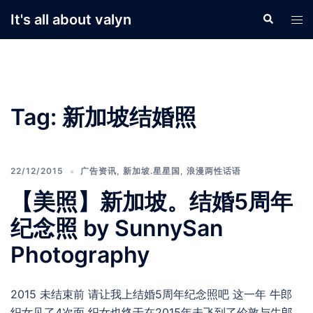
Skip
It's all about valyn
Search
Tog
to
men
content
Tag:
新加坡结婚照
22/12/2015
广告资讯
,
新加坡.星星国
,
浪漫两性话语
【美照】新加坡。结婚5周年
纪念照 by SunnySan
Photography
2015 未结束前 请让我上结婚5周年纪念照吧 这一年 牛郎
织女见了4次面 织女也终于在2015年未飞到了伦敦与牛郎