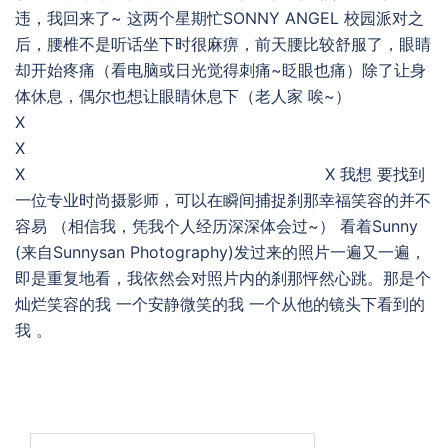
违，我回来了~ 这两个星期忙SONNY ANGEL 校园派对之
后，腰椎不是听话坐下时很麻痹，前天腰比较舒服了，眼睛
却开始疼痛（看电脑或日光觉得刺痛~眨眼也痛）除了让身
体休息，偶尔也想让眼睛休息下（老人家 唉~）
X
X
X X 我想 要找到
一位专业时尚摄影师，可以在瞬间捕捉刹那幸福笑容的并不
容易 （相信我，凭我个人经历深深体会过~） 看着Sunny
(来自Sunnysan Photography)发过来的照片一遍又一遍，
即是重复地看，我依然会对照片内的刹那怦然心跳。那是个
灿烂笑容的我 一个安静微笑的我 一个从他的镜头下看到的
我 。
Search