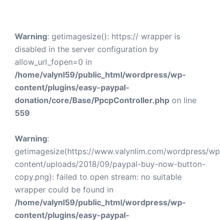
Warning
: getimagesize(): https:// wrapper is
disabled in the server configuration by
allow_url_fopen=0 in
/home/valynl59/public_html/wordpress/wp-
content/plugins/easy-paypal-
donation/core/Base/PpcpController.php
on line
559
Warning
:
getimagesize(https://www.valynlim.com/wordpress/wp
content/uploads/2018/09/paypal-buy-now-button-
copy.png): failed to open stream: no suitable
wrapper could be found in
/home/valynl59/public_html/wordpress/wp-
content/plugins/easy-paypal-