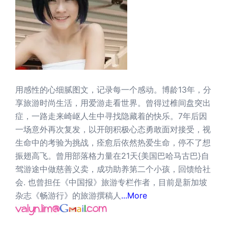
用感性的心细腻图文，记录每一个感动。博龄13年，分
享旅游时尚生活，用爱游走看世界。曾得过椎间盘突出
症，一路走来崎岖人生中寻找隐藏着的快乐。7年后因
一场意外再次复发，以开朗积极心态勇敢面对接受，视
生命中的考验为挑战，痊愈后依然热爱生命，停不了想
振翅高飞。曾用部落格力量在21天{美国巴哈马古巴}自
驾游途中做慈善义卖，成功助养第二个小孩，回馈给社
会. 也曾担任《中国报》旅游专栏作者，目前是新加坡
杂志《畅游行》的旅游撰稿人
...More