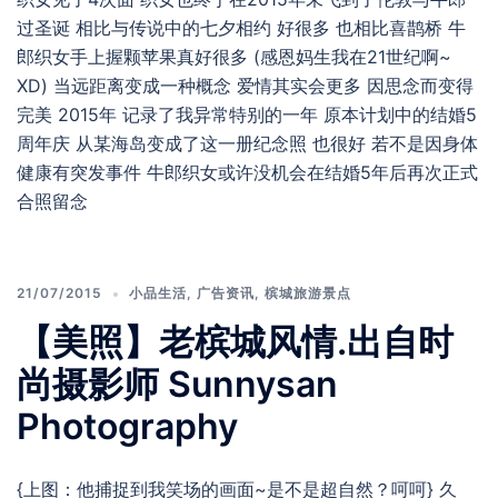
过圣诞 相比与传说中的七夕相约 好很多 也相比喜鹊桥 牛
郎织女手上握颗苹果真好很多 (感恩妈生我在21世纪啊~
XD) 当远距离变成一种概念 爱情其实会更多 因思念而变得
完美 2015年 记录了我异常特别的一年 原本计划中的结婚5
周年庆 从某海岛变成了这一册纪念照 也很好 若不是因身体
健康有突发事件 牛郎织女或许没机会在结婚5年后再次正式
合照留念
21/07/2015
小品生活
,
广告资讯
,
槟城旅游景点
【美照】老槟城风情.出自时
尚摄影师 Sunnysan
Photography
{上图：他捕捉到我笑场的画面~是不是超自然？呵呵} 久