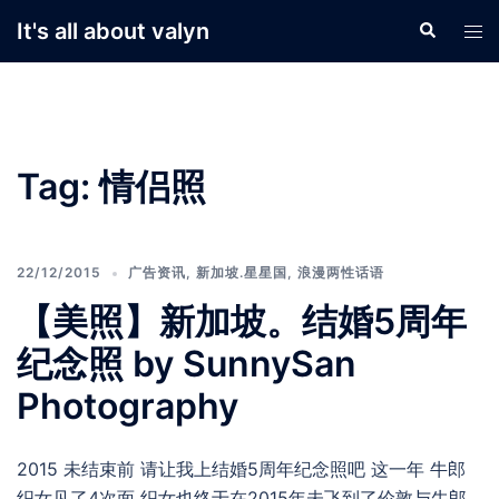
Skip
It's all about valyn
Search
Tog
to
men
content
Tag:
情侣照
22/12/2015
广告资讯
,
新加坡.星星国
,
浪漫两性话语
【美照】新加坡。结婚5周年
纪念照 by SunnySan
Photography
2015 未结束前 请让我上结婚5周年纪念照吧 这一年 牛郎
织女见了4次面 织女也终于在2015年未飞到了伦敦与牛郎