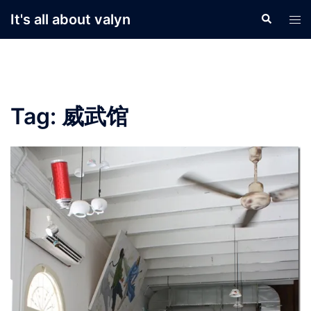
Skip
It's all about valyn
Search
Tog
to
men
content
Tag:
威武馆