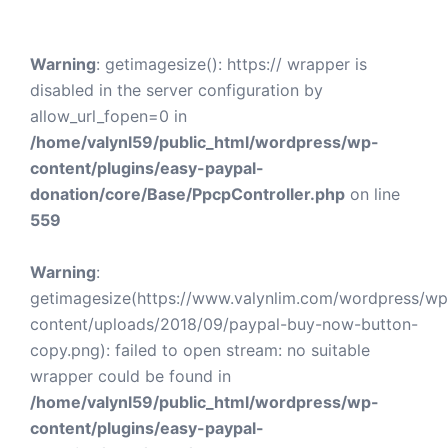
Warning
: getimagesize(): https:// wrapper is
disabled in the server configuration by
allow_url_fopen=0 in
/home/valynl59/public_html/wordpress/wp-
content/plugins/easy-paypal-
donation/core/Base/PpcpController.php
on line
559
Warning
:
getimagesize(https://www.valynlim.com/wordpress/wp
content/uploads/2018/09/paypal-buy-now-button-
copy.png): failed to open stream: no suitable
wrapper could be found in
/home/valynl59/public_html/wordpress/wp-
content/plugins/easy-paypal-