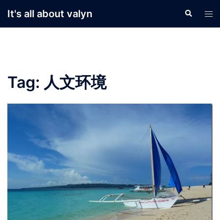
Skip
It's all about valyn
Search
Tog
to
men
content
Tag:
人文环境