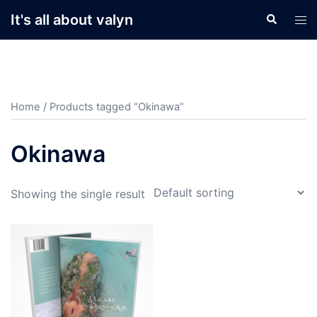
Skip
It's all about valyn
Search
Tog
to
men
content
Home
/ Products tagged “Okinawa”
Okinawa
Showing the single result