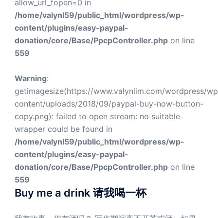
allow_url_fopen=0 in
/home/valynl59/public_html/wordpress/wp-
content/plugins/easy-paypal-
donation/core/Base/PpcpController.php
on line
559
Warning
:
getimagesize(https://www.valynlim.com/wordpress/wp
content/uploads/2018/09/paypal-buy-now-button-
copy.png): failed to open stream: no suitable
wrapper could be found in
/home/valynl59/public_html/wordpress/wp-
content/plugins/easy-paypal-
donation/core/Base/PpcpController.php
on line
559
Buy me a drink 请我喝一杯