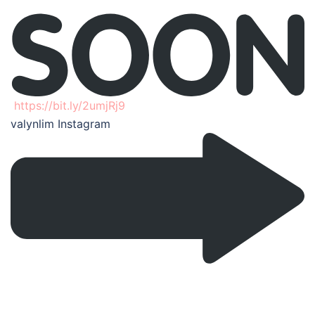
https://bit.ly/2umjRj9
valynlim Instagram