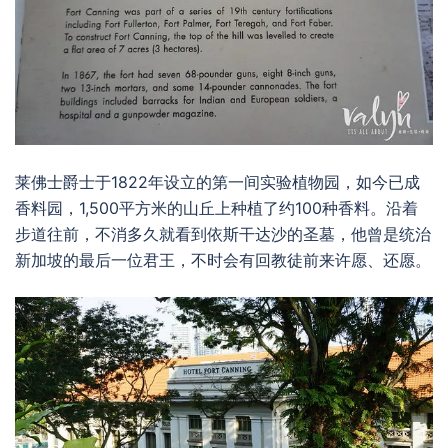
莱佛士爵士于1822年设立的第一间实验植物园，如今已成
香料园，1,500平方米的山丘上种植了约100种香料。沿着
步道往前，不消多久就看到依斯干达沙的圣墓，他曾是统治
新加坡的最后一位君王，不时会有回教徒前来许愿、还愿。