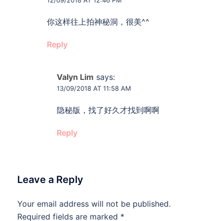
12/09/2018 AT 12:46 PM
你这样往上拍神秘洞，很美^^
Reply
Valyn Lim
says:
13/09/2018 AT 11:58 AM
隐秘版，找了好久才找到啊啊
Reply
Leave a Reply
Your email address will not be published.
Required fields are marked
*