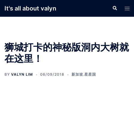
Skip
It's all about valyn
Search
Tog
to
men
content
狮城打卡的神秘版洞内大树就
在这里！
BY
VALYN LIM
06/09/2018
新加坡.星星国