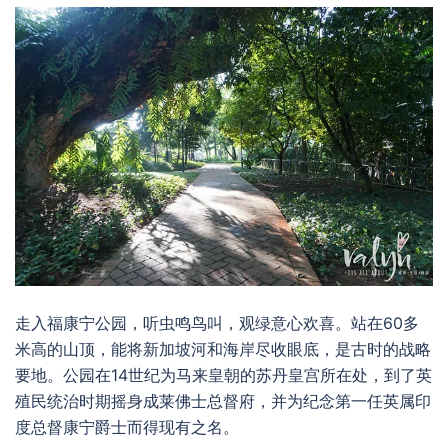
走入福康宁公园，听虫鸣鸟叫，观绿意心欢喜。站在60多
米高的山顶，能将新加坡河和海岸尽收眼底，是古时的战略
要地。公园在14世纪为马来皇朝的苏丹皇宫所在处，到了英
殖民统治时期摇身成莱佛士总督府，并为纪念第一任英属印
度总督康宁爵士而得现有之名。