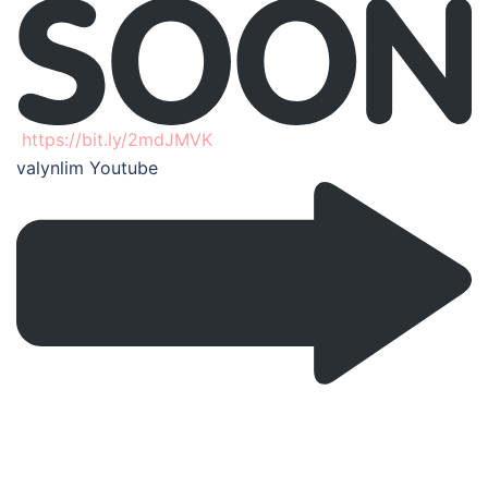
https://bit.ly/2mdJMVK
valynlim Youtube