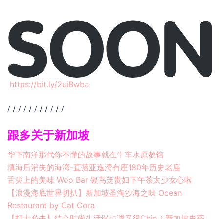
https://bit.ly/2uiBwba
/ / / / / / / / / / /
跟多关于新加坡
华下南洋那代你不懂的故事就在牛车水原貌馆
填海后消失的海湾-直落亚逸湾有座180年历史老庙
舌尖上的美味 Woo Bar 银鸟笼贵妇下午茶太少女心啦
【浪漫海底世界切扒】新加坡圣淘沙海之味 Ocean
Restaurant by Cat Cora
【打卡必去】结合时尚生活慢步调又很Chio！新加坡史蒂