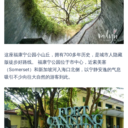
这座福康宁公园小山丘，拥有700多年历史，是城市人隐藏
版徒步好路线。 福康宁公园位于市中心，近索美塞
（Somerset）和新加坡河入海口北侧，以宁静安逸的气息
吸引不少向往大自然的游客到此。