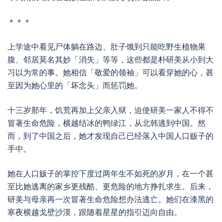
＊＊＊
上学途中看见尸体躺在路边、肚子饿到只能吃野生植物果
腹、邻居莫名其妙「消失」等等，这些都是朴研美从小到大
习以为常的事。她相信「敬爱的领袖」可以看穿她的心，甚
至因为她心里的「坏念头」而惩罚她。
十三岁那年，饥荒再加上父亲入狱，迫使研美一家人不得不
冒著生命危险，横越结冰的鸭绿江，从北韩逃到中国。然
而，到了中国之后，她才发现自己已经落入中国人口贩子的
手中。
她在人口贩子的掌控下度过两年生不如死的岁月，在一个甚
至比她逃离的家乡更残酷、更危险的地方挣扎求生。后来，
研美与母亲再一次冒著生命危险想办法逃亡。她们在漆黑的
寒夜横越戈壁沙漠，跟随着星星的指引迈向自由。