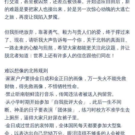
打交道，甚至被囚禁，还差点被强暴。开始适应自由后，新
的难题是要把家人也接出来，於是另一次惊心动魄的大逃亡
之旅，再度让我陷入梦魇。
但我拒绝放弃，靠著勇气、毅力与贵人们的爱，终于撑过来
了。现在，请听我大声告诉每一个你，关于北韩的真面目、
一路走来的心酸与煎熬，希望大家都能更关注此议题，并让
脱北者知道：世界上还有许多人的信念跟他们同在！
难以想像的北韩规则
‧家家户户要掛金日成和金正日的画像，万一失火不能先救
财物，得先救画像，不惜牺牲性命。
‧禁止听南朝鲜流行音乐，传闻违法者被送入拘留营。
‧从小学时期开始参加「自我批评大会」，此后一生不间
断。神圣的日子要表演「团体操」，练习时校方不准学生去
上厕所，逼得大家只好尿在裤子里。
‧金日成过世后的哀悼期，全体国民每天都要参加大型集
会，以表达出自己悲恸万分。眼泪流得不够多的人会被批