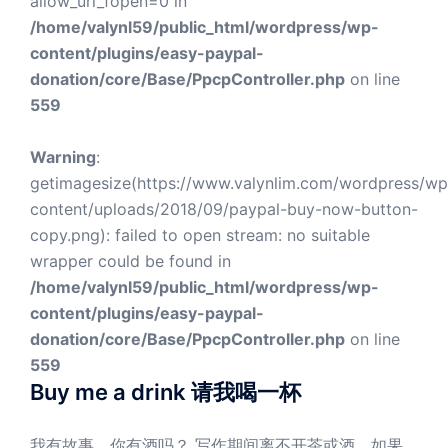
allow_url_fopen=0 in
/home/valynl59/public_html/wordpress/wp-
content/plugins/easy-paypal-
donation/core/Base/PpcpController.php
on line
559
Warning
:
getimagesize(https://www.valynlim.com/wordpress/wp
content/uploads/2018/09/paypal-buy-now-button-
copy.png): failed to open stream: no suitable
wrapper could be found in
/home/valynl59/public_html/wordpress/wp-
content/plugins/easy-paypal-
donation/core/Base/PpcpController.php
on line
559
Buy me a drink 请我喝一杯
我有故事，你有酒吗？ 写作期间离不开茶或酒，如果