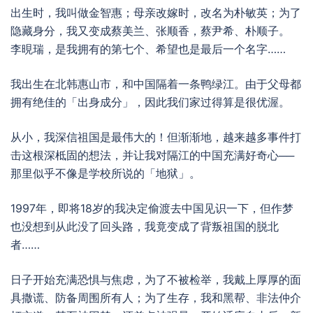
出生时，我叫做金智惠；母亲改嫁时，改名为朴敏英；为了
隐藏身分，我又变成蔡美兰、张顺香，蔡尹希、朴顺子。
李晛瑞，是我拥有的第七个、希望也是最后一个名字……
我出生在北韩惠山市，和中国隔着一条鸭绿江。由于父母都
拥有绝佳的「出身成分」，因此我们家过得算是很优渥。
从小，我深信祖国是最伟大的！但渐渐地，越来越多事件打
击这根深柢固的想法，并让我对隔江的中国充满好奇心──
那里似乎不像是学校所说的「地狱」。
1997年，即将18岁的我决定偷渡去中国见识一下，但作梦
也没想到从此没了回头路，我竟变成了背叛祖国的脱北
者……
日子开始充满恐惧与焦虑，为了不被检举，我戴上厚厚的面
具撒谎、防备周围所有人；为了生存，我和黑帮、非法仲介