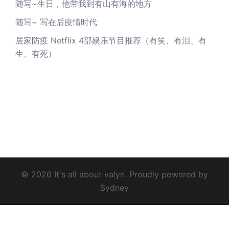
随写~生日，他带我到有山有海的地方
随写~ 写在后疫情时代
居家防疫 Netflix 4部娱乐节目推荐（有笑、有泪、有
生、有死）
© 2026 It's all about valyn. Proudly powered by
Sydney