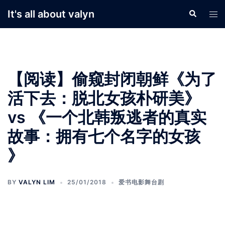
Skip
It's all about valyn
Search
Tog
to
men
content
【阅读】偷窥封闭朝鲜《为了
活下去：脱北女孩朴研美》
vs 《一个北韩叛逃者的真实
故事：拥有七个名字的女孩
》
BY
VALYN LIM
25/01/2018
爱书电影舞台剧