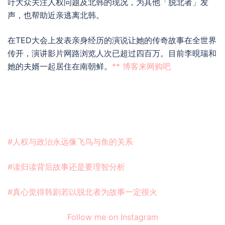
吁大众关注人权问题及北韩的现况，为其他「脱北者」发
声，也帮助近亲逃离北韩。
在TED大会上发表亲身经历的演说让她的传奇故事在全世界
传开，演讲影片网路浏览人次已超过四百万。目前李晛瑞和
她的夫婿一起居住在南朝鲜。
** 博客来网购吧
#人权与政治永远像飞鸟与鱼的关系
#读归读背后故事还是要理智分析
#真心觉得韩剧若以脱北者为故事一定很火
Follow me on Instagram