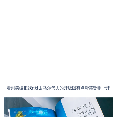
看到美编把我p过去马尔代夫的开版图有点啼笑皆非 *汗