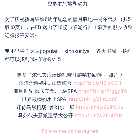
更多梦想地和动力！
为了庆祝撰写结婚6周年纪念的蜜月胜地—马尔代夫（共5
版10页），在FB 送出了10份《畅游行》！获奖的朋友收到
记得报平安哦~
❤️哪里买？大马popular、 kinokuniya、 各大书局、报摊
都可以找到哦~价格RM15
更多马尔代夫浪漫婚礼蜜月游精彩回顾 + 照片 >
浪漫沙滩婚礼. 山盟海誓
http://bit.ly/1SleCBN
海底世界.风味美食. 雨林SPA
http://bit.ly/2fggy8A
世界最棒的水上SPA.
http://bit.ly/2hdJo6E
迷你马累机场. 梦幻水上屋
http://bit.ly/2xihC2a
马尔代夫新娘造型大公开
http://bit.ly/2fh4Fzb
Follow me on Instagram