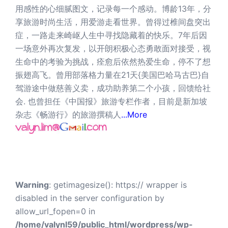
用感性的心细腻图文，记录每一个感动。博龄13年，分
享旅游时尚生活，用爱游走看世界。曾得过椎间盘突出
症，一路走来崎岖人生中寻找隐藏着的快乐。7年后因
一场意外再次复发，以开朗积极心态勇敢面对接受，视
生命中的考验为挑战，痊愈后依然热爱生命，停不了想
振翅高飞。曾用部落格力量在21天{美国巴哈马古巴}自
驾游途中做慈善义卖，成功助养第二个小孩，回馈给社
会. 也曾担任《中国报》旅游专栏作者，目前是新加坡
杂志《畅游行》的旅游撰稿人
...More
Warning
: getimagesize(): https:// wrapper is
disabled in the server configuration by
allow_url_fopen=0 in
/home/valynl59/public_html/wordpress/wp-