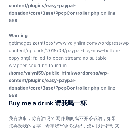
content/plugins/easy-paypal-
donation/core/Base/PpcpController.php
on line
559
Warning
:
getimagesize(https://www.valynlim.com/wordpress/wp
content/uploads/2018/09/paypal-buy-now-button-
copy.png): failed to open stream: no suitable
wrapper could be found in
/home/valynl59/public_html/wordpress/wp-
content/plugins/easy-paypal-
donation/core/Base/PpcpController.php
on line
559
Buy me a drink 请我喝一杯
我有故事，你有酒吗？ 写作期间离不开茶或酒，如果
您喜欢我的文字，希望我写更多游记，您可以用行动来