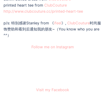
printed heart tee from
ClubCouture
http://www.clubcouture.cc/printed-heart-tee
p/s: 特别感谢Stanley from 《
ifeel
》,
ClubCouture
时尚服
饰赞助和看到后通知我的朋友~（You know who you are
^^）
Follow me on Instagram
Visit my Facebook