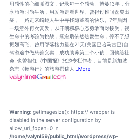
用感性的心细腻图文，记录每一个感动。博龄13年，分
享旅游时尚生活，用爱游走看世界。曾得过椎间盘突出
症，一路走来崎岖人生中寻找隐藏着的快乐。7年后因
一场意外再次复发，以开朗积极心态勇敢面对接受，视
生命中的考验为挑战，痊愈后依然热爱生命，停不了想
振翅高飞。曾用部落格力量在21天{美国巴哈马古巴}自
驾游途中做慈善义卖，成功助养第二个小孩，回馈给社
会. 也曾担任《中国报》旅游专栏作者，目前是新加坡
杂志《畅游行》的旅游撰稿人
...More
Warning
: getimagesize(): https:// wrapper is
disabled in the server configuration by
allow_url_fopen=0 in
/home/valynl59/public_html/wordpress/wp-