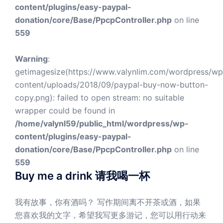
content/plugins/easy-paypal-
donation/core/Base/PpcpController.php
on line
559
Warning
:
getimagesize(https://www.valynlim.com/wordpress/wp
content/uploads/2018/09/paypal-buy-now-button-
copy.png): failed to open stream: no suitable
wrapper could be found in
/home/valynl59/public_html/wordpress/wp-
content/plugins/easy-paypal-
donation/core/Base/PpcpController.php
on line
559
Buy me a drink 请我喝一杯
我有故事，你有酒吗？ 写作期间离不开茶或酒，如果
您喜欢我的文字，希望我写更多游记，您可以用行动来