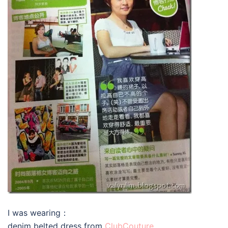
I was wearing：
denim belted dress from
ClubCouture